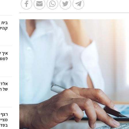
בית 
קהיל
איך 
למספ
אלדן
של ר
רצף 
מציי
בסדרת