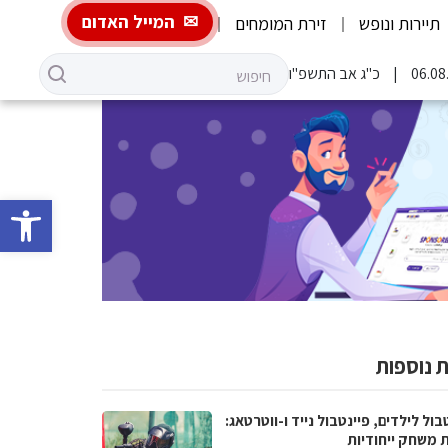
המייל האדום
תיירות ונופש
זירת המומחים
כ"ג אב התשפ"ו
פתח סרגל 
 נוספות
בול לילדים, פיינטבול נייד ו-ווטרטאג:
ת משחק ייחודיות