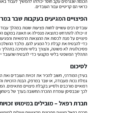
הכנסה שנגרמים עקב חוסר יכולתו להמשיך לעבוד באותו
כראוי הם קריטיים עבור העובדים.
הפיצויים המגיעים בעקבות שבר במר
עובדים רבים עשויים לחוות פציעות שונות במהלך עבו
זו יכולה להתרחש כתוצאה מנפילה או תאונה במקום ה
פיצויים על מנת לכסות את ההוצאות הרפואיות והפגיע
כדי להבטיח את קבלת כל המגיע להם. מלבד ההשלכות 
פסיכולוגית לא פשוטה, והצורך בליווי ותמיכה בתהליך
התהליך המשפטי בליווי מקצועי כדי להבטיח שהעובד יק
לסיכום
בעידן המודרני, חשוב להכיר את זכויות העובדים ואת
גמלת נכות מעבודה, או שבר במרפק. הבנת הזכויות ו
רפואיים מורכבים ולסייע בקבלת פיצויים מתאימים. המ
לכך שבבסיסן עומדת ההכרה החשובה בערך של ביטחון ו
חברת רפאל – מובילים במימוש זכויות
חברת רפאל מציעה פתרונות מקצועיים ויעילים למימוש זכ