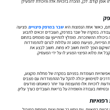
 אופן קודם. לכן, ההכרה בזכויות אלה והיכולת להפעילן
פק
דתם, כאשר אחת הנפוצות היא
שבר במרפק פיצויים
. פציעה
עבודה. במקרה של שבר במרפק, העובדים זכאים לתבוע
ה ביכולת ההשתכרות. מומלץ להתייעץ עם מומחים בתחום
הפיזיות, פציעות מסוג זה עלולות לגרום להתמודדות
 השיקום הופך להיות חשוב לא פחות. חשוב לבצע את
בל את מלוא הפיצוי המגיע לו על ידי המעסיק.
 האפשרויות העומדות בפניהם במקרה של מחלות מקצוע,
הדרכים למימושן יכולה להקל על ההתמודדות עם מצבים
ודעות לזכויות אלו מתעצמת עוד יותר כשאנחנו מודעים
בטיחות בעבודה והשמירה על בריאות העובדים כערך עליון.
 רפואיות
ויות רפואיות. עם ניסיון רב שנים וצוות מומחים המוביל