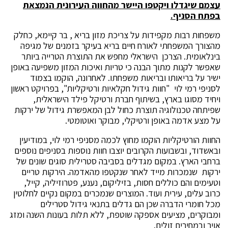
עצמם שיגדלו ויקטפו היישר מהחווה העירונית הנמצאת
בפתח הסניף.
משפחות רבות מקפידות על צריכת מזון בריא , בר קיימא, כחלק
מהצורך המשפחתי לאורח חיים בריא בעיקר בזמנים של מגיפה
בינלאומית. הצרכן הישראלי מחפש את התוצרת הטרייה ביותר
שאפשר לקנות מתוך הבנה כי טריות ואיכות המזון משפיעה באופן
ישיר על בריאותו ובריאות משפחתו. לאחרונה, הוקמו בצמוד
לסניפי רמי לוי "חוות גידול חקלאיות ורטיקליות", בפרויקט ראשון
ויחיד מסוגו בארץ, בשיתוף חברת ורטיקל פילד הישראלית,
שפיתחה טכנולוגיה תוצרת כחול לבן המאפשרת גידול של ירקות
על מצע אדמה באופן ורטיקלי, מבוקר ואוטומטי.
החוות הורטיקליות הוקמו מחוץ לכמה מסניפי רמי לוי, במודיעין
ובאשדוד, ובשבועות הקרובים יוצבו חוות נוספות בסניפים נוספים
ברחבי הארץ. במקום מגדלים בסביבה סטרילית סוגים שונים של
ירקות שנמכרות מייד לאחר שנקטפו מהאדמה. הירקות טריים
וטעימים והם כוללים חסות, בזיליקום, נענע, פטרוזיליה, קייל,
כרוב עלים, עירית ועוד. המוצרים שנמכרים במקום נקיים לחלוטין
מכל חומרי הדברה שכן הם גדלים בתנאי גידול סטרילים
ומבוקרים, מציעים אספקה שוטפת, ללא תלות בעונות השנה ומזג
אויר ובמחירים זולים.