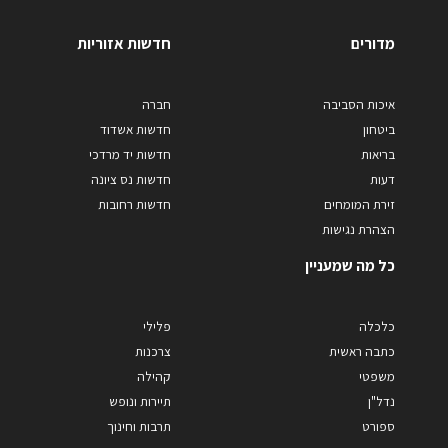
מדורים
חדשות אזוריות
איכות הסביבה
חברה
ביטחון
חדשות אשדוד
בריאות
חדשות יד מרדכי
דעות
חדשות נס ציונה
זירת המומחים
חדשות רחובות
הצהרת נגישות
כל מה שמעניין
כלכלה
פלילי
כתבה ראשית
צרכנות
משפטי
קהילה
נדל"ן
תיירות ונופש
ספורט
תרבות וחינוך