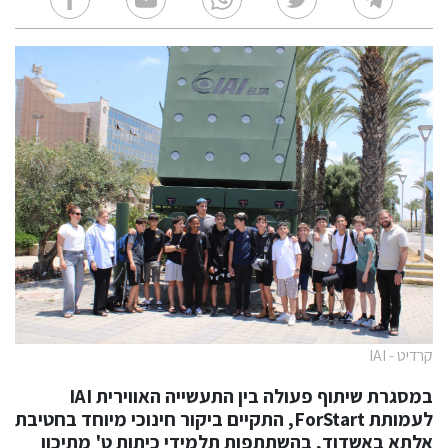
קרדיט - IAI
במסגרת שיתוף פעולה בין התעשייה האווירית IAI
לעמותת ForStart, התקיים ביקור חינוכי מיוחד בחטיבת
אלתא באשדוד, בהשתתפות תלמידי כיתות ט' מתיכון