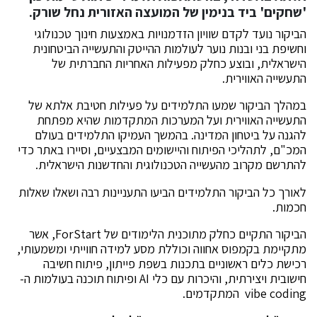
'שחקים' ביד בנימין של המועצה האזורית נחל שורק.
הביקור נועד לקדם שוויון הזדמנויות באמצעות חינוך טכנולוגי
וחשיפת בני ובנות נוער לעולמות ההייטק והתעשייה הביטחונית
הישראלית, ובוצע כחלק מפעילות האחריות החברתית של
התעשייה האווירית.
במהלך הביקור שמעו התלמידים על פעילות חטיבת אלתא של
התעשייה האווירית ועל המערכות המתקדמות שהיא מפתחת
להגנה על ביטחון המדינה. בהמשך העמיקו התלמידים בעולם
המכ"ם, לתהליכי הפיתוח והיישומים המבצעיים, וסיירו באתר כדי
להתרשם מקרוב מהעשייה הטכנולוגית והחדשנות הישראלית.
לאורך כל הביקור התלמידים הביעו התעניינות רבה ושאלו שאלות
חכמות.
הביקור התקיים כחלק מתוכנית הלימודים של ForStart, אשר
מתקיימת בקמפוס אחווה וכוללת מסע למידה חווייתי ומשמעותי,
רכישת כלים ראשוניים בתכנות בשפת פייתון, פיתוח חשיבה
חישובית ויצירתית, והיכרות עם כלי AI ופיתוח תוכנה בעולמות ה-
vibe coding המתקדמים.