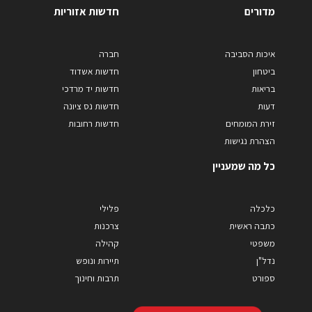
מדורים
חדשות אזוריות
איכות הסביבה
חברה
ביטחון
חדשות אשדוד
בריאות
חדשות יד מרדכי
דעות
חדשות נס ציונה
זירת המומחים
חדשות רחובות
הצהרת נגישות
כל מה שמעניין
כלכלה
פלילי
כתבה ראשית
צרכנות
משפטי
קהילה
נדל"ן
תיירות ונופש
ספורט
תרבות וחינוך