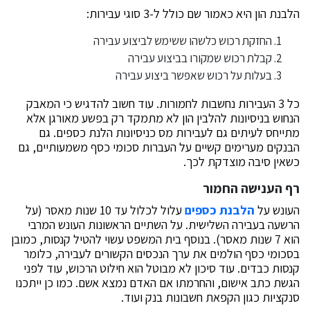
הלבנת הון היא כאמור שם כולל ל-3 סוגי עבירות:
החזקת רכוש כלשהו ששימש לביצוע עבירה
קבלת רכוש שמקורו בביצוע עבירה
בעלות על רכוש שאפשר ביצוע עבירה
כל 3 העבירות נחשבות לחמורות. עוד חשוב להדגיש כי המאבק
הנחוש בניסיונות להלבין הון לא מתמקד רק בפשע מאורגן אלא
מתייחס לעיתים גם לעבירות מס כניסיונות הלנת כספים. גם
הבנקים מערימים קשיים על העברות סכומי כסף משמעותיים, גם
כשאין סיבה מוצדקת לכך.
רף הענישה החמור
העונש על
הלבנת כספים
עלול לכלול עד 10 שנות מאסר (על
הרשעה בעבירה השלישית. על השתיים הראשונות העונש המרבי
הוא 7 שנות מאסר). בנוסף בית המשפט עשוי להטיל קנסות, כמובן
בסכומי כסף הולמים את ערך הנכסים הקשורים לעבירה, כלומר
קנסות כבדים. עוד סיכון לא מבוטל הוא חילוט הרכוש, עוד לפני
הגשת כתב אישום, והחרמתו אם האדם נמצא אשם. כמו כן ייתכנו
סנקציות כגון הקפאת חשבונות בנק ועוד.