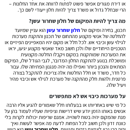
או דירת מגורים אפשר פשוט לפתוח לרווחה את אחד החלונות –
הרי שבחלל גדול או משרד צריך להיות חלון ייעודי לשם כך.
מה צריך להיות המיקום של חלון שחרור עשן?
תכנון, בחירה ומיקום של
חלון שחרור עשן
הוא עניין שמיועד
להחלטה של אנשי מקצוע מהתחום של תכנון והתקנת מערכות
לגילוי עשן וכיבוי אש. לכל חלל או מקום יהיו המאפיינים הפיזיים או
הטכניים הייחודיים שלו ולכן חשוב מאד שאנשי מקצוע יגיעו, יראו
את המערכות שמותקנות במקום ויקבלו החלטה מקצועית
ומושכלת בנוגע להתקנת החלון המדובר, לגבי הגודל שלו, המיקום
המתאים והנכון ביותר ואפילו מה יהיה מנגנון הפתיחה שלו. עבור
כל חדר, משרד או חלל החלטות אלה צריכות להתקבל בצורה
פרטנית ולהוות חלק מהתקנה של מערכת לגילוי אש וכיבוי מהיר
ויעיל שלה.
על מערכות כיבוי אש לא מתפשרים
כל מי שיש באחריותו או בבעלותו חלל שאמורים להגיע אליו הרבה
אנשים באותו הזמן יודע שיש דרישות וציפיות שעליו לעמוד בהן על
מנת שהמקום יהיה בטוח לשהייה. אמנם שריפות יכולות לקרות בלי
כוונת זדון ולכן חשוב לכל הפחות לדעת מה אפשר לעשות ואיך
יהיה הכי נכון לצמצם נזקים ופגיעות.
חלון שחרור עשן
הוא רעיון