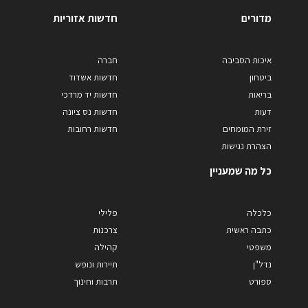
מדורים
חדשות אזוריות
איכות הסביבה
חברה
ביטחון
חדשות אשדוד
בריאות
חדשות יד מרדכי
דעות
חדשות נס ציונה
זירת המומחים
חדשות רחובות
הצהרת נגישות
כל מה שמעניין
כלכלה
פלילי
כתבה ראשית
צרכנות
משפטי
קהילה
נדל"ן
תיירות ונופש
ספורט
תרבות וחינוך