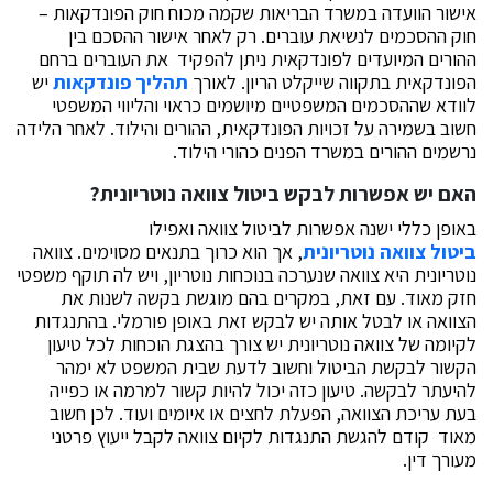
אישור הוועדה במשרד הבריאות שקמה מכוח חוק הפונדקאות –
חוק ההסכמים לנשיאת עוברים. רק לאחר אישור ההסכם בין
ההורים המיועדים לפונדקאית ניתן להפקיד את העוברים ברחם
הפונדקאית בתקווה שייקלט הריון. לאורך
תהליך פונדקאות
יש
לוודא שההסכמים המשפטיים מיושמים כראוי והליווי המשפטי
חשוב בשמירה על זכויות הפונדקאית, ההורים והילוד. לאחר הלידה
נרשמים ההורים במשרד הפנים כהורי הילוד.
האם יש אפשרות לבקש ביטול צוואה נוטריונית
?
באופן כללי ישנה אפשרות לביטול צוואה ואפילו
ביטול צוואה נוטריונית
, אך הוא כרוך בתנאים מסוימים. צוואה
נוטריונית היא צוואה שנערכה בנוכחות נוטריון, ויש לה תוקף משפטי
חזק מאוד. עם זאת, במקרים בהם מוגשת בקשה לשנות את
הצוואה או לבטל אותה יש לבקש זאת באופן פורמלי. בהתנגדות
לקיומה של צוואה נוטריונית יש צורך בהצגת הוכחות לכל טיעון
הקשור לבקשת הביטול וחשוב לדעת שבית המשפט לא ימהר
להיעתר לבקשה. טיעון כזה יכול להיות קשור למרמה או כפייה
בעת עריכת הצוואה, הפעלת לחצים או איומים ועוד. לכן חשוב
מאוד קודם להגשת התנגדות לקיום צוואה לקבל ייעוץ פרטני
מעורך דין.