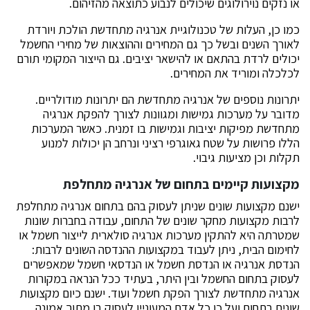
או נזקים נוירולוגים שיכולים לנבוע כתוצאה מהזיהום.
כמו כן, העלות של טכנולוגיית אנרגיה מתחדשת הולכת ויורדת
לאורך השנים ובשל כך גם המחירים וההוצאות של מחירי החשמל
יכולים לרדת בהתאם או להישאר יציבים. גם הייצור המקומי תורם
לכלכלה ומוריד את המחירים.
יתרונות נוספים של אנרגיה מתחדשת הם יתרונות מודולריים.
מדובר על מערכות גמישות ומגוונות לצורך להפקת אנרגיה
מתחדשת מפיקות יציבות וגמישות בו זמנית. כאשר המערכות
הללו פרושות על שטח גאוגרפי רציני ונרחב הן יכולות למנוע
תקלות וכן מציעות גיבוי.
מקצועות קיימים בתחום של אנרגיה מתחלפת
ישנם מקצועות שונים שניתן לעסוק בהם בתחום אנרגיה מתחלפת
לרבות מקצועות מחקר שונים של התחום, עבודה בחברות שונות
שמטרתה היא להתקין מערכות אנרגיה סולארית לייצור חשמל או
לחימום הבית, ניתן לעבוד במקצועות ההנדסה השונים לרבות:
הנדסת אנרגיה או הנדסת חשמל או הנדסאי חשמל שמאפשרים
לעסוק בתחום החשמל ובין היתר, בעתיד ככל הנראה במקורות
אנרגיה מתחדשת לצורך הפקת חשמל ועוד. ישנם כיום מקצועות
שונים בתחום ועל כן כל אדם המעוניין לעסוק בו מתוך אמונה