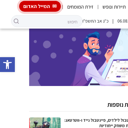
המייל האדום
תיירות ונופש
זירת המומחים
כ"ג אב התשפ"ו
פתח סרגל 
 נוספות
בול לילדים, פיינטבול נייד ו-ווטרטאג:
ת משחק ייחודיות