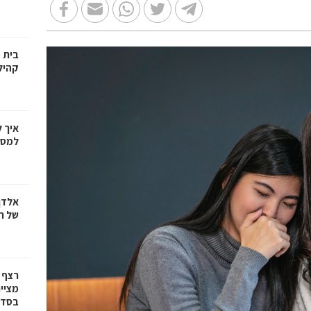
בית 
קהיל
איך 
למספ
אלדן
של ר
רצף 
מציי
בסדרת