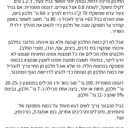
החלבון צריכה להיות גבוהה יותר מאשר בגיל צעיר, כ-1.2 גרם
לקילו משקל, לעומת 0.8 אצל צעירים. דוגמה מספרית: אם בגיל
צעיר עדם שמשקלו 70 ק"ג נדרש לצרוך כ-60 גר' חלבון ביום,
אותו האדם בגיל 65+ צריך לאכול כ- 80 גר'. חשוב לשמור באופן
קפדני על הספקה טובה של חלבון כדי להאט את תהליך דלדלו
השריר.
אבל לא רק כמות החלבון קובעת אלא גם איכותו. מדובר בחלבון
איכותי שמקורו בחי (דגים, ביצים, עוף, הודו, מוצרי החלב).
חלבונים אלה מכילים את כל חומצות אמינו החיוניות שגופנו לא
יודע לייצר, במיוחד חשובה חומצת אמינו לאוצין שנמצא בכמות
מספקת במזונות הללו. מי שלא אוכל חלבון מן החיי צריך להגדיל
את כמות החלבון מן הצומח כדי להגיע לדרישות הגוף המתבגר.
דוגמה מספרית: 100 גר" סוגי בשר ודג מכילים בממוצע כ-20-25
גר" חלבון, פחות או יותר, ביצה אחת מכילה כ-7 גר" חלבון, גבינות
5% שומן כ-11 גר" חלבון.
בגיל מהבוגר צריך לשים דגש מיוחד על כמות מספקת של
וויטמינים, מינרלים ומרכיבים אחרים, כמו אומגה 3, כורכומין,
ועוד.