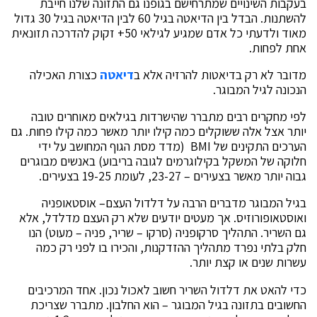
בעקבות השינויים שמתרחישם בגופנו גם התזונה שלנו חייבת
להשתנות. הבדל בין הדיאטה בגיל 60 לבין הדיאטה בגיל 30 גדול
מאוד ולדעתי כל אדם שמגיע לגילאי 50+ זקוק להדרכה תזונאית
אחת לפחות.
מדובר לא רק בדיאטות להרזיה אלא ב
דיאטה
כצורת האכילה
הנכונה לגיל המבוגר.
לפי מחקרים רבים מתברר שהישרדות בגילאים מאוחרים טובה
יותר אצל אלה ששוקלים כמה קילו יותר מאשר כמה קילו פחות. גם
הערכים התקינים של BMI (מדד מסת הגוף המחושב על ידי
חלוקה של המשקל בקילוגרמים לגובה בריבוע) באנשים מבוגרים
גבוה יותר מאשר בצעירים – 23-27, לעומת 19-25 בצעירים.
בגיל המבוגר מדברים הרבה על דלדול העצם– אוסטאופניה
ואוסטאופורוזיס. אך מעטים יודעים שלא רק העצם מדלדל, אלא
גם השריר. התהליך סרקופניה (סרקו – שריר, פניה – מעוט) הנו
חלק בלתי נפרד מתהליך ההזדקנות, והכירו בו לפני רק כמה
עשרות שנים או קצת יותר.
כדי להאט את דלדול השריר חשוב לאכול נכון. אחד המרכיבים
החשובים בתזונה בגיל המבוגר – הוא החלבון. מתברר שצריכת