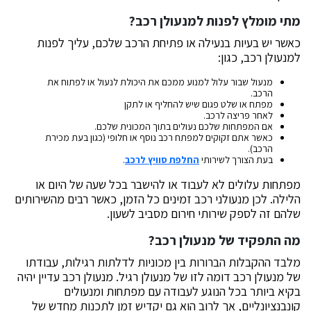
מתי מומלץ לפנות למנעולן רכב?
כאשר יש בעיות בנעילה או פתיחת הרכב שלכם, עליך לפנות
למנעולן רכב, כגון:
מנעול שבור עלול למנוע ממכם את היכולת לנעול או לפתוח את
הרכב.
מפתח או שלט פגום שיש להחליף או לתקן
לאחר פריצה לרכב.
אם המפתחות שלכם נעולים בתוך המכונית שלכם.
כאשר אתם זקוקים למפתח רכב נוסף או חלופי (כגון בעת מכירת
הרכב).
בעת הצורך לשירותי
החלפת סוויץ לרכב
.
מפתחות עלולים לא לעבוד או להישבר בכל שעה של היום או
הלילה. לכן מנעולני רכב זמינים כל הזמן, כאשר רבים מהשירותים
שלהם זה לספק שירותי חירום מסביב לשעון.
מה התפקיד של מנעולן רכב?
מלבד ההקבלות הברורות בין מכוניות לדלתות רגילות, עבודתו
של מנעולן רכב דומה לזו של מנעולן רגיל. מנעולן רכב עדיין יהיה
בקיא ביותר בכל הנוגע לעבודה עם מפתחות ומנעולים
קונבנציונליים, אך לרוב הוא גם יקדיש זמן לתכנות מחדש של