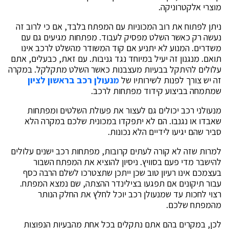
מוצרי אלקטרוניקה.
ניתן לפתוח את רוב המכוניות עם המפתח בלבד, אם כי לרוב זה
נעשה רק כאשר השלט מפסיק לעבוד. מפתחות מגיעים גם עם
משדרים. המנוע לא יתניע אם קוד המשודר מהשלט לרכב אינו
תואם. מנגנון זה יעיל במיוחד נגד גניבות. עם זאת, כבעלים, אתם
עלולים להיתקל בבעיות מעצבנות כאשר השלט מתקלקל. במקרה
זה יש צורך לפנות לשירותיו של
מנעולן רכב בראשון לציון
שמתמחה בביצוע קידוד מפתחות לרכב.
מנעולני רכב יכולים גם לעצור את פעולת השלטים ומפתחות
שאבדו או נגנבו. הם לא יתפקדו במכונית שלכם במקרה הלא
סביר שהם יגיעו לידיים הלא נכונות.
למרות שזה לא קורה לעתים קרובות, מפתחות רכב ישנים עלולים
להישבר מדי פעם בסוויץ. ניסיון להוציא את המפתח השבור
בעצמכם אינו רעיון טוב שכן ייתכן שתצטרכו לשלם הרבה כסף
עבור תיקונים אם תפגעו בצילינדר ההצתה, שם נמצא המפתח.
רצוי לחכות עד שמנעולן רכב יוכל לחלץ את החלק הנותר
מהמפתח שלכם.
לכן, במקרים בהם אתם נתקלים בכל אחת מהבעיות הנפוצות