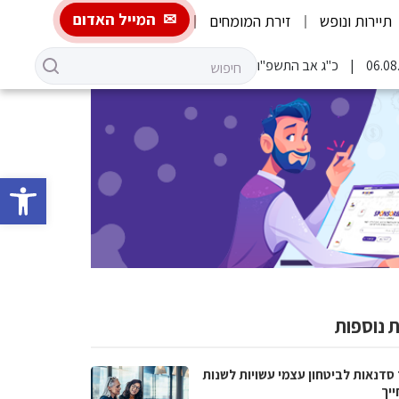
המייל האדום
תיירות ונופש
זירת המומחים
כ"ג אב התשפ"ו
פתח סרגל 
 נוספות
 סדנאות לביטחון עצמי עשויות לשנות
ייך