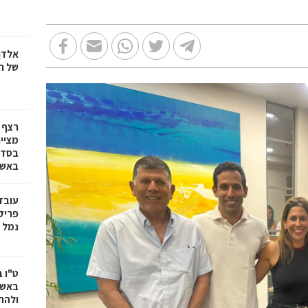
אלדן
של ר
רצף 
מציי
בסדרת
באשד
עובד
פריק
נמל 
ט"ו 
באשד
ולהת