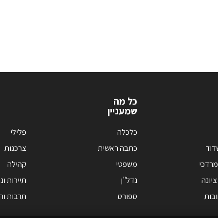
כל מה
שמעניין
כלכלה
פלילי
דוד
כתבה ראשית
צרכנות
מרדכי
משפטי
קהילה
ציונה
נדל"ן
תיירות ונ
בות
ספורט
תרבות וחי