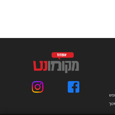
ופש
נוך