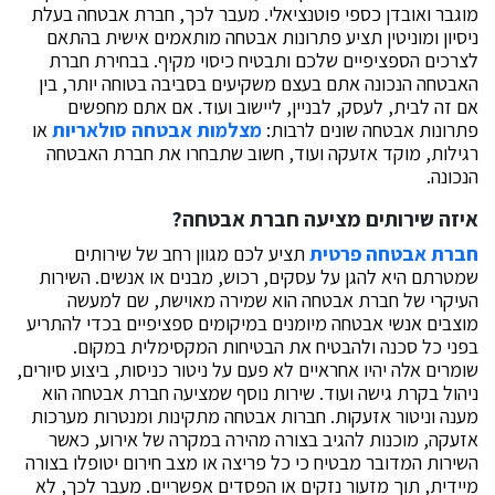
מוגבר ואובדן כספי פוטנציאלי. מעבר לכך, חברת אבטחה בעלת
ניסיון ומוניטין תציע פתרונות אבטחה מותאמים אישית בהתאם
לצרכים הספציפיים שלכם ותבטיח כיסוי מקיף. בבחירת חברת
האבטחה הנכונה אתם בעצם משקיעים בסביבה בטוחה יותר, בין
אם זה לבית, לעסק, לבניין, ליישוב ועוד. אם אתם מחפשים
פתרונות אבטחה שונים לרבות:
מצלמות אבטחה סולאריות
או
רגילות, מוקד אזעקה ועוד, חשוב שתבחרו את חברת האבטחה
הנכונה.
איזה שירותים מציעה חברת אבטחה?
חברת אבטחה פרטית
תציע לכם מגוון רחב של שירותים
שמטרתם היא להגן על עסקים, רכוש, מבנים או אנשים. השירות
העיקרי של חברת אבטחה הוא שמירה מאוישת, שם למעשה
מוצבים אנשי אבטחה מיומנים במיקומים ספציפיים בכדי להתריע
בפני כל סכנה ולהבטיח את הבטיחות המקסימלית במקום.
שומרים אלה יהיו אחראיים לא פעם על ניטור כניסות, ביצוע סיורים,
ניהול בקרת גישה ועוד. שירות נוסף שמציעה חברת אבטחה הוא
מענה וניטור אזעקות. חברות אבטחה מתקינות ומנטרות מערכות
אזעקה, מוכנות להגיב בצורה מהירה במקרה של אירוע, כאשר
השירות המדובר מבטיח כי כל פריצה או מצב חירום יטופלו בצורה
מיידית, תוך מזעור נזקים או הפסדים אפשריים. מעבר לכך, לא