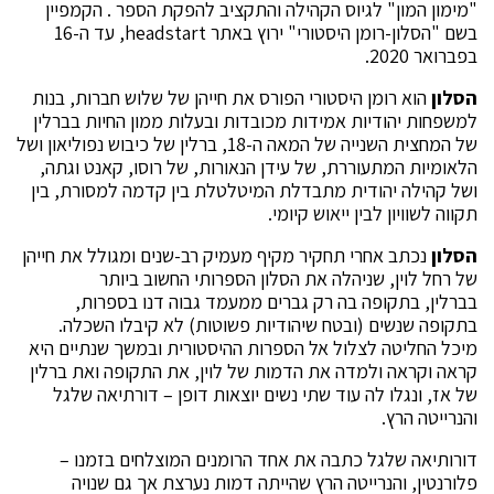
"מימון המון" לגיוס הקהילה והתקציב להפקת הספר . הקמפיין
בשם "הסלון-רומן היסטורי" ירוץ באתר headstart, עד ה-16
בפברואר 2020.
הסלון
הוא רומן היסטורי הפורס את חייהן של שלוש חברות, בנות
למשפחות יהודיות אמידות מכובדות ובעלות ממון החיות בברלין
של המחצית השנייה של המאה ה-18, ברלין של כיבוש נפוליאון ושל
הלאומיות המתעוררת, של עידן הנאורות, של רוסו, קאנט וגתה,
ושל קהילה יהודית מתבדלת המיטלטלת בין קדמה למסורת, בין
תקווה לשוויון לבין ייאוש קיומי.
הסלון
נכתב אחרי תחקיר מקיף מעמיק רב-שנים ומגולל את חייהן
של רחל לוין, שניהלה את הסלון הספרותי החשוב ביותר
בברלין, בתקופה בה רק גברים ממעמד גבוה דנו בספרות,
בתקופה שנשים (ובטח שיהודיות פשוטות) לא קיבלו השכלה.
מיכל החליטה לצלול אל הספרות ההיסטורית ובמשך שנתיים היא
קראה וקראה ולמדה את הדמות של לוין, את התקופה ואת ברלין
של אז, ונגלו לה עוד שתי נשים יוצאות דופן – דורתיאה שלגל
והנרייטה הרץ.
דורותיאה שלגל כתבה את אחד הרומנים המוצלחים בזמנו –
פלורנטין, והנרייטה הרץ שהייתה דמות נערצת אך גם שנויה