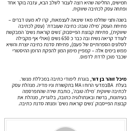
חמישים, החליטה שהיא רוצה לעבור לשלב הבא, עזבה בוקר אחד
ופתחה עסק לכתיבה שיווקית.
בשנה וחצי שחלפו מאז שיצאה לעצמאות, קרו לא מעט דברים –
פתיחת העסק ׳מילה טובה: כתיבה שעובדת׳ (עסק לכתיבה
שיווקית), פתיחת קבוצת הפייסבוק ׳נשים קוראות נשים׳ המבקשת
לעודד קריאה נשית ובה כבר כ 650 נשים (ואולי אף מקבילה
לסלונים הספרותיים של פעם), פתיחת סדנת כתיבה יוצרת והשיא
ממש בימים אלה – קמפיין מימון המון להפקת הרומן ההיסטורי
שכבר מוכן לרדת לדפוס.
מיכל זוהר בן דור
, בוגרת לימודי כתיבה במכללת מנשר.
בעלת BAבמדעי הרוח ו MA בתקשורת וניו מדיה. מנהלת עסק
לכתיבה שיווקית ׳מילה טובה׳, כותבת שירה שהתפרסמה
בעיתונות, ברשת ובאנתולוגיה כתובה, בלוגרית, מנהלת את
קבוצת הפייסבוק ׳נשים קוראות נשים׳ ומנחה סדנת כתיבה.