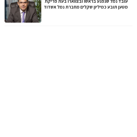
עובד נמל שנפגע בראשו ובצווארו בעת פריקת
מטען תובע כמיליון שקלים מחברת נמל אשדוד