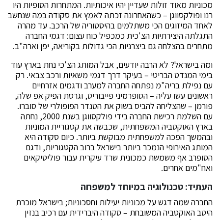
מכוניות מאוד זולות שעדיין יהיו איכותיות. המתחרות הסופיות היו
רנו ופולקסווגן – כשהאחרונה זכתה לאמץ את סקודה במה שנחשב
לאחד המיזוגים הכי משתלמים בהיסטוריה של הרכב. עד מהרה
התגלתה היצירתיות הצ'כית כמכפיל כוח עצום: דגמי החברה
מתחרים בהצלחה גם ביצרניות הכי גדולות בקוריאה, יפן וארה"ב.
ומה בישראל? לא הרבה יודעים, אבל המותג הצ'כי נחת בארץ עוד
בימי המנדט הבריטי – בעיקר דרך דגמי משאיות ורכב צבאי. רק
עם נפילת בריה"מ נפתחה החברה למערב ודגמים אזרחיים
ראשונים עשו עליה – הסופרמיני פייבוריט, וגרסת הפיק אפ שלה,
פורמן – שהצליחה להביס בשוק את הטנדר הפופולרי של סוברו.
עם השלמת רכישת החברה בידי פולקסווגן בשנת 2000, נחתה
בארץ האוקטביה המשפחתית, שכבשה את קטגוריית המוניות
ובהמשך הפכה למשפחתית מבוקשת ביותר. כיום סקודה היא
המותג האירופי הנמכר ביותר בישראל ברוב הקטגוריות, ודגם
הסופרב אף משמשת כמכונית שרד עיקרית עבור פוליטיקאים
ואח"מים אחרים.
העתיד: טכנולוגיה במיוחד למשפחה
החברה שמה דגש על מכוניות יעילות וחסכוניות; בישראל מוכרת
היטב האוקטביה המשובחת – סקודה היברידית עם רכיב בנזין