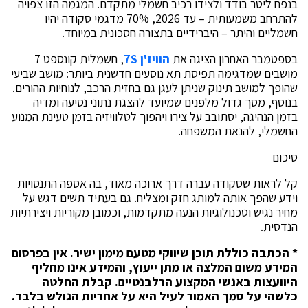
בנפח ליטר בודד ולצידו רכיב חשמלי מתקדם. המגמה הזו צפויה
להתרחב משמעותית – עד 2026, 70% מדגמי סקודה יהיו
חשמליים והיתר – היברידיים בתצורה חסכונית במיוחד.
בספטמבר האחרון הציגה את
הוויז'ן 7S
, חשמלית קונספט 7
מושבים שמדגימה תפיסת תא נוסעים חדשנית ביותר: מושב שביעי
שהופך למושב תינוק שניתן לעגן גם בחזית הרכב, לנוחיות ההורים.
בנוסף, מסך גדול מלפנים שמיועד להצגת נתוני נסיעה ומדיה
בזמן הנהיגה, יסתובב על צירו ויהפוך לטלוויזיה בזמן טעינת המנוע
החשמלי, להנאת המשפחה.
סיכום
קל לראות שסקודה עברה דרך ארוכה מאוד, בה אספה התנסויות
וידע שהפך אותה למותג חזק ומצליח. גם בעתיד תשים דגש על
מחיר נגיש וטכנולוגיות הנעה מתקדמות, וכמובן מקוריות ויצירתיות
הנדסית.
* הכתבה כוללת תוכן שיווקי מטעם מימון ישיר. אין בפרסום
המידע משום המלצה או מתן ייעוץ, והמידע אינו מחליף
היוועצות באנשי המקצוע הרלבנטיים. קבלת החלטה
כלשהי על סמך האמור לעיל היא על אחריות הגולש בלבד.