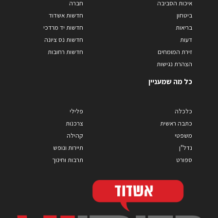
איכות הסביבה
חברה
ביטחון
חדשות אשדוד
בריאות
חדשות יד מרדכי
דעות
חדשות נס ציונה
זירת המומחים
חדשות רחובות
הצהרת נגישות
כל מה שמעניין
כלכלה
פלילי
כתבה ראשית
צרכנות
משפטי
קהילה
נדל"ן
תיירות ונופש
ספורט
תרבות וחינוך