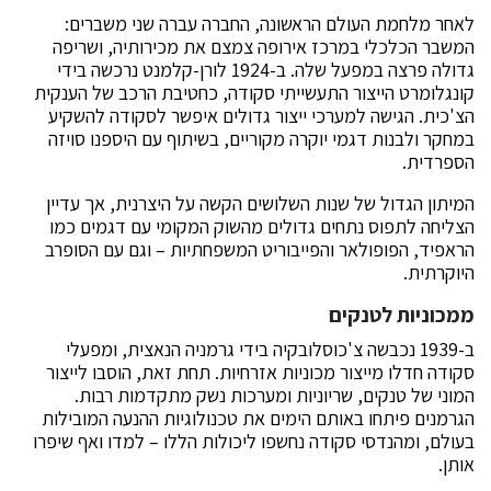
לאחר מלחמת העולם הראשונה, החברה עברה שני משברים:
המשבר הכלכלי במרכז אירופה צמצם את מכירותיה, ושריפה
גדולה פרצה במפעל שלה. ב-1924 לורן-קלמנט נרכשה בידי
קונגלומרט הייצור התעשייתי סקודה, כחטיבת הרכב של הענקית
הצ'כית. הגישה למערכי ייצור גדולים איפשר לסקודה להשקיע
במחקר ולבנות דגמי יוקרה מקוריים, בשיתוף עם היספנו סויזה
הספרדית.
המיתון הגדול של שנות השלושים הקשה על היצרנית, אך עדיין
הצליחה לתפוס נתחים גדולים מהשוק המקומי עם דגמים כמו
הראפיד, הפופולאר והפייבוריט המשפחתיות – וגם עם הסופרב
היוקרתית.
ממכוניות לטנקים
ב-1939 נכבשה צ'כוסלובקיה בידי גרמניה הנאצית, ומפעלי
סקודה חדלו מייצור מכוניות אזרחיות. תחת זאת, הוסבו לייצור
המוני של טנקים, שריוניות ומערכות נשק מתקדמות רבות.
הגרמנים פיתחו באותם הימים את טכנולוגיות ההנעה המובילות
בעולם, ומהנדסי סקודה נחשפו ליכולות הללו – למדו ואף שיפרו
אותן.