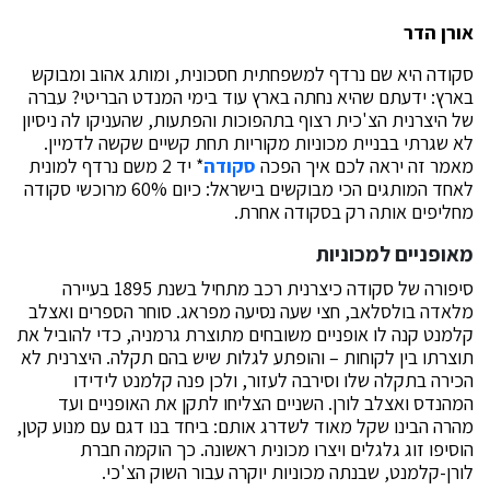
אורן הדר
סקודה היא שם נרדף למשפחתית חסכונית, ומותג אהוב ומבוקש
בארץ: ידעתם שהיא נחתה בארץ עוד בימי המנדט הבריטי? עברה
של היצרנית הצ'כית רצוף בתהפוכות והפתעות, שהעניקו לה ניסיון
לא שגרתי בבניית מכוניות מקוריות תחת קשיים שקשה לדמיין.
מאמר זה יראה לכם איך הפכה
סקודה
* יד 2 משם נרדף למונית
לאחד המותגים הכי מבוקשים בישראל: כיום 60% מרוכשי סקודה
מחליפים אותה רק בסקודה אחרת.
מאופניים למכוניות
סיפורה של סקודה כיצרנית רכב מתחיל בשנת 1895 בעיירה
מלאדה בולסלאב, חצי שעה נסיעה מפראג. סוחר הספרים ואצלב
קלמנט קנה לו אופניים משובחים מתוצרת גרמניה, כדי להוביל את
תוצרתו בין לקוחות – והופתע לגלות שיש בהם תקלה. היצרנית לא
הכירה בתקלה שלו וסירבה לעזור, ולכן פנה קלמנט לידידו
המהנדס ואצלב לורן. השניים הצליחו לתקן את האופניים ועד
מהרה הבינו שקל מאוד לשדרג אותם: ביחד בנו דגם עם מנוע קטן,
הוסיפו זוג גלגלים ויצרו מכונית ראשונה. כך הוקמה חברת
לורן-קלמנט, שבנתה מכוניות יוקרה עבור השוק הצ'כי.