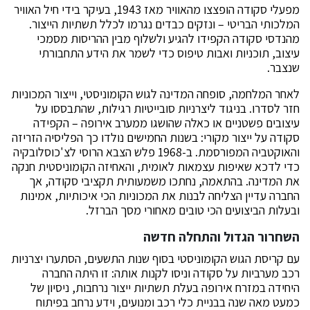
מפעלי סקודה הופצצו מהאוויר מאז 1943, בעיקר בידי חיל האוויר
המלכותי הבריטי – ונזקים כבדים נגרמו לכלל תשתיות הייצור.
מהנדסי סקודה הקפידו להגיע ולשלוף מבין ההריסות מסמכי
עיצוב, תוכניות ואבות טיפוס כדי לשמר את הידע התחבורתי
שנצבר.
לאחר המלחמה, סופחה המדינה לגוש הקומוניסטי, וייצור המכוניות
חזר לסדרו. בניגוד ליצרניות סובייטיות רגילות, שהתבססו על
עיצובים פשטניים או כאלה שהושגו ממערב אירופה – הקפידה
סקודה על ייצור מקורי: בשנות החמישים נולדו כך הפליסיה הזריזה
והאוקטביה המפורסמת. ב-1968 פלש הצבא הרוסי לצ'כוסלובקיה
כדי לדכא שאיפות עצמאות לאומית, והאחיזה הקומוניסטית חנקה
את המדינה. בהתאמה, נחתכו משמעותית תקציבי סקודה, אך
החברה עדיין הצליחה לבנות את המכוניות הכי איכותיות, אמינות
ובעלות הביצועים הכי טובים מאחורי מסך הברזל.
השחרור הגדול והתחלה חדשה
עם קריסת הגוש הקומוניסטי בסוף שנות התשעים, הסתערו יצרניות
רכב מערביות על סקודה וניסו לקנות אותה: זו היתה החברה
היחידה במזרח אירופה בעלת תשתיות ייצור נרחבות, ניסיון של
כמעט מאה שנה בבניית כלי רכב ומנועים, וידע נרחב בפיתוח