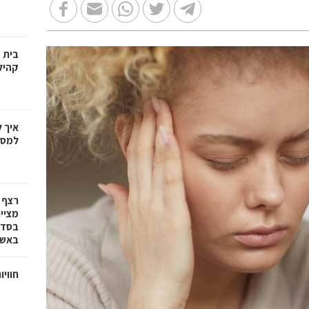
בית 
קהיל
איך 
למספ
רצף 
מציי
בסדרת
באשד
חוויו