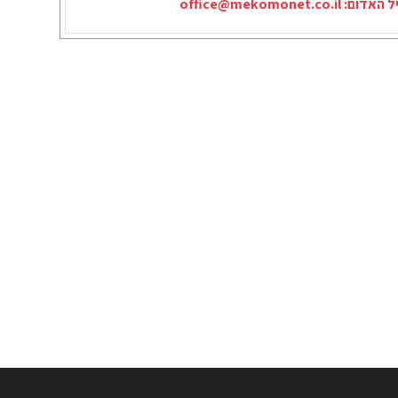
יל האדום:
office@mekomonet.co.il