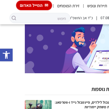
המייל האדום
תיירות ונופש
זירת המומחים
כ"ד אב התשפ"ו
פתח סרגל 
 נוספות
בול לילדים, פיינטבול נייד ו-ווטרטאג:
ת משחק ייחודיות