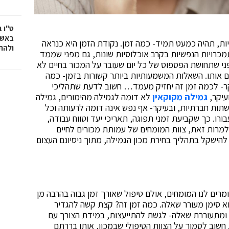
ט"ו 
באשד
ת, תהיה כמעט תמיד- כמה זמן. נקודת הזמן היא כנראה
ולהת
כרויות הנפשיות בקרב אוכלוסיות שונות, גם מפני שממד
ני שתחושת הפספוס של כל יום שעובר על המכור בחיים לא
ים אותו. השאלות המשמעותיות ביותר קשורות בזמן- כמה
עיקר- לכמה זמן זה יחזיק מעמד… חשוב לדעת שתהליכי
עיקר,
גמילה מקוקאין
לא דומה לגמילה מהימורים, גמילה
תות חברתיות, ובעיקר- אף נפש אינה דומה לרעותה וכל
רו. כך שקביעת זמני תפוגה, תאריכי יעד וטווח עבודה,
למרות זאת, צוות המומחים של עמותת מכורים לחיים
הישקל בתהליך בחירת מכון הגמילה, מתוך ניסיונם העצום
ומרים לנו המומחים, אולם טיפול שאורך זמן גבוה בהרבה מן
א סימן מעורר שאלה. כמה זמן זה? קצת קשה להגדיר
ה ומתעוררת שאלה- לגשת להתייעצות, במידת הצורך עם
חשוב לסמוך על הצוות הטיפולי שבמכון, אותו בררתם