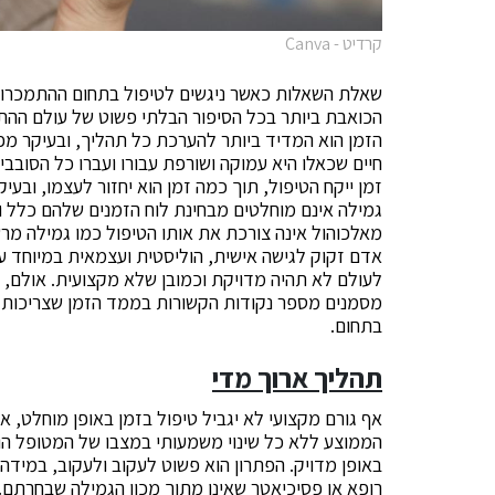
קרדיט - Canva
שאלת השאלות כאשר ניגשים לטיפול בתחום ההתמכרויו
הכואבת ביותר בכל הסיפור הבלתי פשוט של עולם ההתמ
הזמן הוא המדיד ביותר להערכת כל תהליך, ובעיקר מפ
חיים שכאלו היא עמוקה ושורפת עבורו ועברו כל הסובב
זמן ייקח הטיפול, תוך כמה זמן הוא יחזור לעצמו, וב
גמילה אינם מוחלטים מבחינת לוח הזמנים שלהם כלל ו
מאלכוהול אינה צורכת את אותו הטיפול כמו גמילה מרש
אדם זקוק לגישה אישית, הוליסטית ועצמאית במיוחד עבו
לעולם לא תהיה מדויקת וכמובן שלא מקצועית. אולם, 
מסמנים מספר נקודות הקשורות בממד הזמן שצריכות ל
בתחום.
תהליך ארוך מדי
אף גורם מקצועי לא יגביל טיפול בזמן באופן מוחלט, א
הממוצע ללא כל שינוי משמעותי במצבו של המטופל הו
באופן מדויק. הפתרון הוא פשוט לעקוב ולעקוב, במיד
רופא או פסיכיאטר שאינו מתוך מכון הגמילה שבחרתם. 