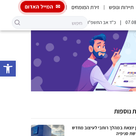
המייל האדום
תיירות ונופש
זירת המומחים
כ"ד אב התשפ"ו
פתח סרגל 
 נוספות
 יוצאת במהלך רוחבי לעיצוב מחדש
שת סניפיה