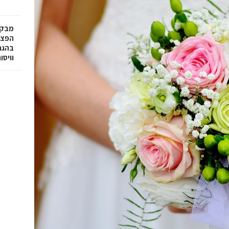
מבקר
בהגנה
וויסו