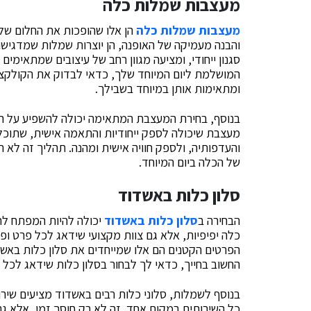
מעצבות שמלות כלה
מעצבות שמלות כלה
הן אלו שהופכות את החלום של כ
והבנה מעמיקה של האופנה, הן יוצרות שמלות שמדגישו
סגנון ייחודי, ומציעה מגוון רחב של עיצובים שמתאימ
המושלמת ליום המיוחד שלך, כדאי לבדוק את הקולקצ
ומתאימות אותן במיוחד בשבילך.
בנוסף, בחירת המעצבת המתאימה יכולה להשפיע על הח
מעצבת שיכולה לספק ייחודיות והתאמה אישית, שתוכל
והעדפותיה, ולספק חוויה אישית ומהנה. תהליך זה לא 
של הכלה ביום המיוחד.
סלון כלות באשדוד
הבחירה ב
סלון כלות באשדוד
יכולה להיות המפתח לחו
כלה יפיפיות, אלא גם צוות מקצועי שידאג לכל פרט ו
הפרטים הקטנים הם אלו שמייחדים את סלון כלות באשד
החשוב בחייך, כדאי לך לבחור בסלון כלות שידאג לכל ה
בנוסף לשמלות, סלוני כלות רבים באשדוד מציעים שירו
כל השירותים במקום אחד. זה לא רק חוסך זמן, אלא ג