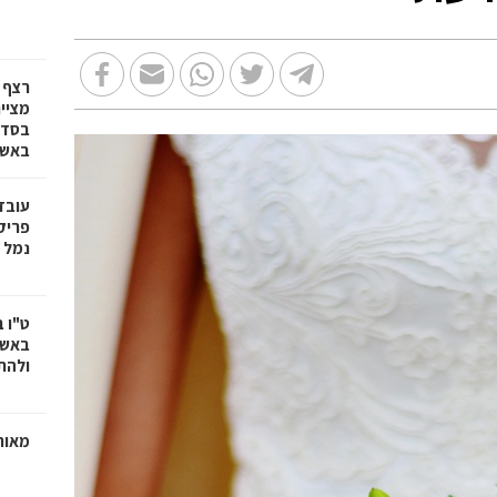
רצף 
מציי
בסדרת
באשד
עובד
פריק
נמל 
ט"ו 
באשד
ולהת
מאוח