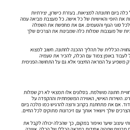
לה ביום חתונתה למציאות. בעזרת כישרון, יצירתיות
ת את היופי והאישיות של כל אישה. כל מעצבת מביאה עמה
ים לכל סוגי הגוף והטעמים. אם את מחפשת את השמלה
יות של
מעצבות שמלות כלה
שמבינות את הצרכים שלך
וויה הכללית של תהליך ההכנה לחתונה. חשוב למצוא
 לעבוד באופן צמוד עם הכלה, להכיר את טעמיה
רק משפיע על המראה החיצוני אלא גם על התחושה הפנימית
ויית חתונה מושלמת. בסלונים אלו תמצאי לא רק שמלות
פרט. השירות האישי, האווירה המשפחתית וההקפדה על
וד. אם את מתחתנת בקרוב ורוצה להרגיש כמו מלכה ביום
צרכים שלך וישאיר אותך עם זיכרונות מתוקים לכל החיים.
תי עיצוב שיער ואיפור במקום, כך שהכלה יכולה לקבל את
ם מבטיח שתהיה אחידות במראה הכללי של הכלה. אווירה