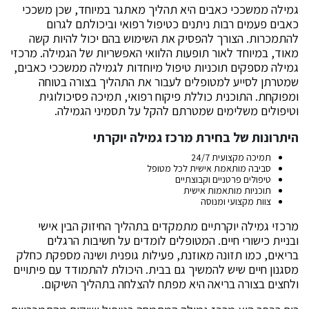
גמילה ממשככי כאבים היא תהליך מאתגר במיוחד, שכן משככי
כאבים פעמים רבות ניתנים כטיפול רפואי וביכולתם לגרום
להתמכרות. הצורך להפסיק את השימוש בהם יכול להיות קשה
מאוד, במיוחד לאור תופעות הלוואי האפשריות של הגמילה. מרכזי
גמילה מספקים תוכניות טיפול מיוחדות לגמילה ממשככי כאבים,
שמטרתן לסייע למטופלים לעבור את התהליך בצורה בטוחה
ומפוקחת. התוכנית כוללת פיקוח רפואי, תמיכה פסיכולוגית
וטיפולים משלימים שמטרתם להקל על תסמיני הגמילה.
היתרונות של בחירת מרכז גמילה יוקרתי
תמיכה מקצועית 24/7
סביבה מותאמת אישית לכל מטופל
טיפולים פרטניים וקבוצתיים
תוכניות מותאמות אישית
צוות מקצועי ומנוסה
מרכזי גמילה יוקרתיים מתמקדים בתהליך החיזוק הבין אישי
ובניית כישורי חיים. המטופלים לומדים על חשיבות הרגלים
בריאים, כמו תזונה מאוזנת, פעילות גופנית ושינה מספקת כחלק
מסגנון חיים שיש להמשיך גם בבית. היכולת להתמודד עם פיתויים
ולחצים בצורה בריאה היא מפתח להצלחה בתהליך השיקום.