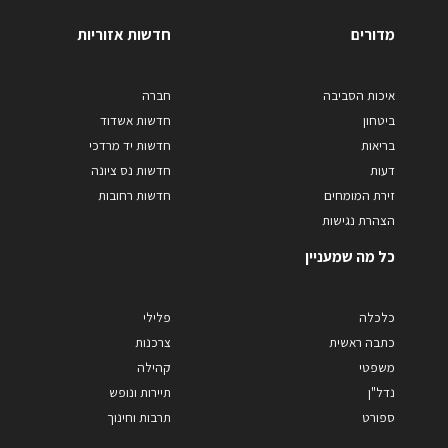
מדורים
חדשות אזוריות
איכות הסביבה
חברה
ביטחון
חדשות אשדוד
בריאות
חדשות יד מרדכי
דעות
חדשות נס ציונה
זירת המומחים
חדשות רחובות
הצהרת נגישות
כל מה שמעניין
כלכלה
פלילי
כתבה ראשית
צרכנות
משפטי
קהילה
נדל"ן
תיירות ונופש
ספורט
תרבות וחינוך