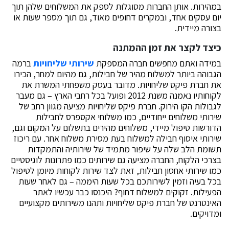
במהירות. אותן החברות מסוגלות לספק את המשלוחים שלהן תוך
יום עסקים אחד, ובמקרים דחופים מאוד, גם תוך מספר שעות או
בצורה מיידית.
כיצד לקצר את זמן ההמתנה
במידה ואתם מחפשים חברה המספקת
שירותי שליחויות
ברמה
הגבוהה ביותר למשלוח מהיר של חבילות, גם מהיום למחר, הכירו
את חברת פיקס שליחויות. מדובר בעסק משפחתי המשרת את
לקוחותיו נאמנה משנת 2012 ופועל בכל רחבי הארץ – גם מעבר
לגבולות הקו הירוק. חברת פיקס שליחויות מציעה מגוון רחב של
שירותי משלוחים ייחודיים, כמו משלוחי אקספרס לחבילות
הדורשות טיפול מיידי, משלוחים מהירים בתשלום על המקום וגם,
שירותי איסוף חבילה למשלוח בעת מסירת משלוח אחר. עם ריכוז
תשומת הלב שלה על שיפור מתמיד של שירותיה והתמקדות
בצרכי הלקוח, החברה מציעה גם שירותים כמו פתרונות לוגיסטיים
כמו שירותי אחסון חבילות, זאת לצד שירות לקוחות מיומן לטיפול
בכל בעיה וזמין לשירותכם בכל שעות היממה – גם לאחר שעות
הפעילות. זקוקים למשלוח דחוף? היכנסו כבר עכשיו לאתר
האינטרנט של חברת פיקס שליחויות ותהנו משירותים מקצועיים
ומדויקים.