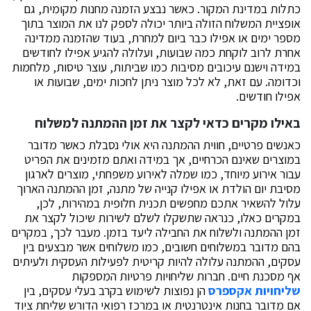
כתלות במדינת המקור. כאשר נבצע הזמנה מחנות מקומית, גם
אופציית המשלוח הזולה ביותר יכולה לספק לנו את המוצר בתוך
מספר ימים או אפילו כבר ביום למחרת, בעוד שהזמנה ממדינה
אחרת לרוב לוקחת כמה שבועות, ועלולה להגיע אפילו לחודשים
במידה וישנם עיכובים מסיבות כמו שביתות, עוצר טיסות, מלחמות
וכדומה. עם זאת, לא לכל מוצר ניתן לחכות ימים, שבועות או
אפילו חודשים.
באילו מקרים כדאי לקצר את זמן ההמתנה למשלוח
כאנשים פרטיים, חווית ההמתנה היא אולי נסבלת כאשר מדובר
במוצרים שאינם הכרחיים, אך במידה ואתם מזמינים את הפריט
עבור אירוע מיוחד, כמו שמלה לאירוע משפחתי, מוצרים לארגון
מסיבת יום הולדת או אפילו קנייה של מתנה, זמן ההמתנה הארוך
עלול להשאיר אתכם מחפשים תכנית חלופית במהירות, לכן,
במקרים כאלו, כנראה שתשקלו לשלם לשירות שיכול לקצר את
זמן ההמתנה ולשלוח את החבילה ליעד בזמן. מעבר לכך, במקרים
בהם מדובר במשלוחים חשובים, כמו משלוחים אשר מבצעים בין
עסקים, ההמתנה עלולה להיות קריטית לפעילות העסקית ולעיתים
אף מסכנת חיים. חברות שליחויות פרטיות המספקות
שליחויות אקספרס
הן נפוצות לשימוש בקרב בעלי עסקים, בין
אם מדובר בחנות אינטרנטית או במרכז רפואי הדורש שליחת ציוד