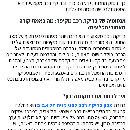
כך. בשוק תחרותי, ידע הוא כוח, ובדיקת רכב מקצועית היא
המפתח לרכישה חכמה ומוצלחת.
אנטומיה של בדיקת רכב מקיפה: מה באמת קורה
מאחורי הקלעים?
בדיקת רכב מקצועית היא הרבה יותר מסתם מבט חטוף על מצב
המנוע. היא מורכבת מסדרת בדיקות מקיפות המבוצעות על ידי
מומחים מוסמכים. תחילה, נבדקת ההיסטוריה המתועדת של
הרכב, כולל רישומי תאונות, טיפולים, והחלפות בעלות. לאחר מכן
מתבצעת בדיקה ויזואלית מדוקדקת של המרכב, הצבע, והפנים,
לאיתור סימני נזק או תיקונים קודמים. המנוע, תיבת ההילוכים,
והמערכות החשמליות נבדקים באמצעות ציוד דיאגנוסטיקה
מתקדם. בדיקת כביש מאפשרת להעריך את ביצועי הרכב בתנאי
נהיגה אמיתיים.
איך לבחור את המקום הנכון?
בחירת
מכון בדיקת רכב לפני קניה תל אביב
היא החלטה
קריטית בתהליך רכישת רכב משומש. תל אביב, כמרכז עסקים
ותחבורה, מציעה מגוון רחב של אפשרויות, אך לא כולן שוות ערך.
בבחירת מכון, יש להתחשב במספר גורמים מפתח. ראשית, יש
לבדוק את המוניטין והניסיון של המכון – חפשו המלצות מלקוחות