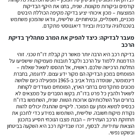
קודמים וביקורות מקוונות. שנית, בחנו את היקף הבדיקות
המוצעות – מכון איכותי יציע בדיקה מקיפה הכוללת היבטים
מכניים, חשמליים, ובטיחותיים. שלישית, וודאו שהמכון משתמש
בטכנולוגיה עדכנית ובציוד דיאגנוסטי מתקדם.
מעבר לבדיקה: כיצד להפיק את המרב מתהליך בדיקת
הרכב
בדיקת רכב היא הרבה יותר מאשר רק קבלת דו"ח טכני. זוהי
הזדמנות ללמוד על הרכב ולקבל תובנות מעמיקות שישפיעו על
החלטת הרכישה שלכם. ראשית, אל תהססו לשאול שאלות –
המומחים במכון הבדיקה הם מקור ידע עצום. לדוגמה, בחברת
דינמומטר, שנוסדה בתל אביב ב-1965 ומפעילה כיום שלושה
מכונים מתקדמים ברחבי הארץ, המומחים מעודדים לקוחות
לשאול ולהבין כל פרט בדו"ח. בקשו הסברים על ממצאים לא
ברורים ועל השלכותיהם ארוכות הטווח. שנית, השתמשו בדו"ח
כבסיס למשא ומתן עם המוכר. ליקויים שהתגלו יכולים להוות
נקודת מיקוח חשובה. שלישית, השתמשו במידע כדי לתכנן את
תחזוקת הרכב העתידית – הבנת מצבו הנוכחי תסייע בתכנון
הוצאות עתידיות. לבסוף, זכרו שבדיקת רכב היא השקעה בביטחון
ובשקט נפשי.