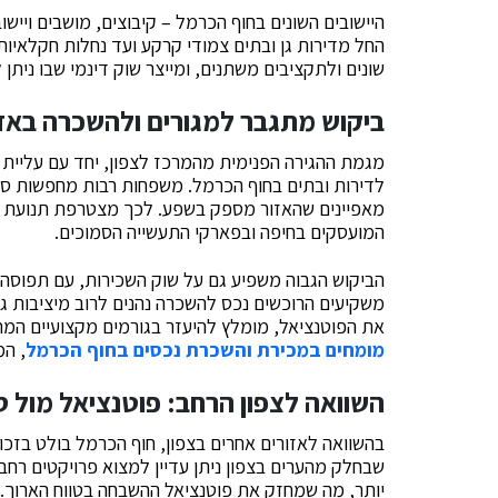
היישובים השונים בחוף הכרמל – קיבוצים, מושבים וייש
החל מדירות גן ובתים צמודי קרקע ועד נחלות חקלאיות
שונים ולתקציבים משתנים, ומייצר שוק דינמי שבו ניתן
ביקוש מתגבר למגורים ולהשכרה באז
מגמת ההגירה הפנימית מהמרכז לצפון, יחד עם עליית 
לדירות ובתים בחוף הכרמל. משפחות רבות מחפשות סביב
מאפיינים שהאזור מספק בשפע. לכך מצטרפת תנועת שו
המועסקים בחיפה ובפארקי התעשייה הסמוכים.
הביקוש הגבוה משפיע גם על שוק השכירות, עם תפוסה ג
משקיעים הרוכשים נכס להשכרה נהנים לרוב מיציבות ג
את הפוטנציאל, מומלץ להיעזר בגורמים מקצועיים המתמ
מומחים במכירת והשכרת נכסים בחוף הכרמל
, המ
השוואה לצפון הרחב: פוטנציאל מול סי
בהשוואה לאזורים אחרים בצפון, חוף הכרמל בולט בזכות
שבחלק מהערים בצפון ניתן עדיין למצוא פרויקטים רחב
יותר, מה שמחזק את פוטנציאל ההשבחה בטווח הארוך. 