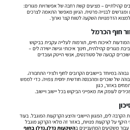
ובים קהילתיים – מציעים קשת רחבה של אפשרויות מגורים:
 ומגרשים לבנייה פרטית. הגיוון מאפשר התאמה לצרכים
 למצוא הזדמנויות השקעה לטווח קצר וארוך.
ור חוף הכרמל
המודעות לאיכות חיים, תורמות לעלייה עקבית בביקוש
ת מגורים קהילתית, חינוך איכותי וגישה ישירה לים –
כרים קבועה של סטודנטים, אנשי הייטק ועובדים
בוהה במיוחד ביישובים הקרובים לחוף ולצירי התחבורה.
בוהה של שוכרים ומהכנסה חודשית יחסית צפויה. כדי לממש
חים באזור, כגון
כירים לעומק את מאפייני הביקוש בכל יישוב ויישוב.
כון
 הקרבה לים, המגוון היישובי והיצע הקרקעות המוגבל. בעוד
י היקף על קרקעות פנויות, באזור זה מלאי הקרקע מוגבל
עבור משקיעים המתעניינים ב
השקעות נדלן,נדלן בחוף