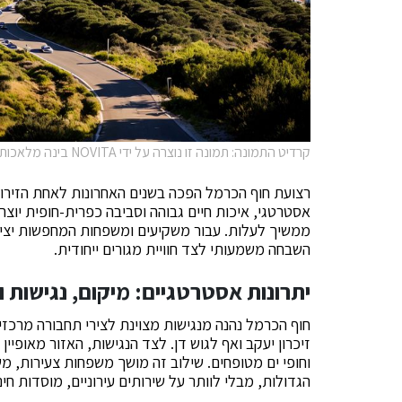
קרדיט התמונה: תמונה זו נוצרה על ידי NOVITA בינה מלאכותית
רצועת חוף הכרמל הפכה בשנים האחרונות לאחת הזירות 
אסטרטגי, איכות חיים גבוהה וסביבה כפרית-חופית יוצר
ממשיך לעלות. עבור משקיעים ומשפחות המחפשות יציבו
השבחה משמעותי לצד חוויית מגורים ייחודית.
יתרונות אסטרטגיים: מיקום, נגישות ו
זיכרון יעקב ואף לגוש דן. לצד הנגישות, האזור מאופיין
וחופי ים מטופחים. שילוב זה מושך משפחות צעירות, מ
הגדולות, מבלי לוותר על שירותים עירוניים, מוסדות ח