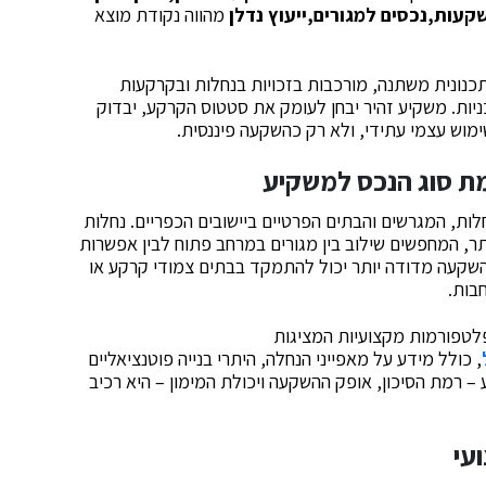
עות,נכסים למגורים,ייעוץ נדלן
מהווה נקודת מוצא
 תכנונית משתנה, מורכבות בזכויות בנחלות ובקרקעות
יות. משקיע זהיר יבחן לעומק את סטטוס הקרקע, יבדוק
ימוש עצמי עתידי, ולא רק כהשקעה פיננסית.
מת סוג הנכס למשקיע
ות, המגרשים והבתים הפרטיים ביישובים הכפריים. נחלות
ר, המחפשים שילוב בין מגורים במרחב פתוח לבין אפשרות
השקעה מדודה יותר יכול להתמקד בבתים צמודי קרקע או
בות.
פלטפורמות מקצועיות המציגות
, כולל מידע על מאפייני הנחלה, היתרי בנייה פוטנציאליים
– רמת הסיכון, אופק ההשקעה ויכולת המימון – היא רכיב
ועי