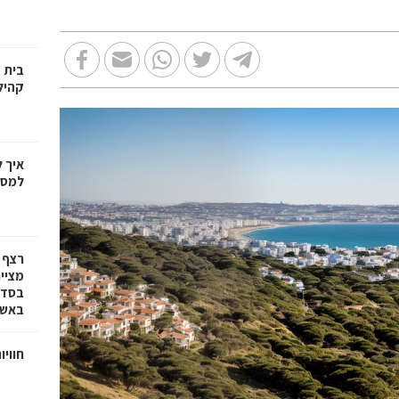
בית 
קהיל
איך 
למספ
רצף 
מציי
בסדרת
באשד
חוויו