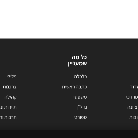
כל מה
שמעניין
כלכלה
פלילי
דוד
כתבה ראשית
צרכנות
מרדכי
משפטי
קהילה
ציונה
נדל"ן
תיירות ונ
בות
ספורט
תרבות וחי