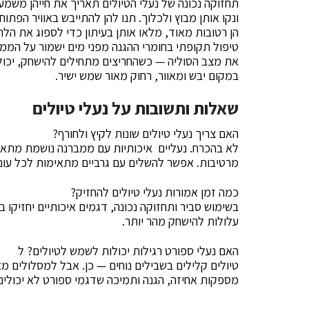
תחזוקה נכונה של נעלי הטיולים תאריך את חייהן משמעות
ונקו אותן מבוץ ולכלוך. תנו להן להתייבש באוויר הפתו
הן רטובות מאוד, מלאו אותן בעיתון כדי לספוג את הלח
טיפול תקופתי בחומרי ההגנה מפני מים ישמור על המ
את מצב הסוליה — כשהחריצים מתחילים להישחק, יכולת 
במקום יבש ומאוור, רחוק מאור שמש ישיר.
שאלות ותשובות על נעלי טיולים
האם צריך נעלי טיולים שונות לקיץ ולחורף?
לא בהכרח. נעליים איכותיות עם ממברנה נושמת מתאימו
מרטיבות. אפשר להשלים עם גרביים מתאימות לכל עונה
כמה זמן אמורות נעלי טיולים להחזיק?
עלולות להישחק מהר יותר.
האם נעלי ספורט רגילות יכולות לשמש לטיולים? ל
טיולים קלילים בשבילים נוחים — כן. אבל למסלולים מאת
מספקות אחיזה, הגנה ותמיכה שדגמי ספורט לא יכולים