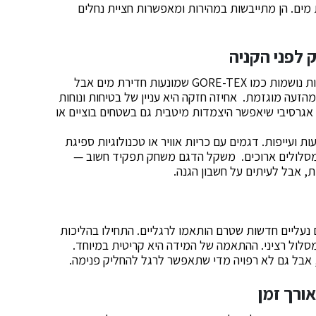
ים. הן מתייבשות במהירות ומאפשרות חציית נחלים
 לפני הקניה
טכנולוגיה היא המילה הקסם. חפשו פריטים עם ממברנות נושמות כמו GORE-TEX שמונעות חדירת מים אבל
זעה מוגזמת. אחיזה חזקה היא עניין של בטיחות ונוחות
ס אגרסיבי שיאפשר היצמדות מיטבית גם בשטחים בוציים או
ועייפות. דגמים עם כריות אוויר או טכנולוגיות ספיגת
מסלולים ארוכים. משקל הדגם משחק תפקיד חשוב —
, אבל לעיתים על חשבון הגנה.
 נעליים חדשות שטרם הותאמו לרגליים. התחילו בהליכות
סלול רציני. ההתאמה של המידה היא קריטית במיוחד.
, אבל גם לא רפויה מדי שתאפשר לרגל להחליק פנימה.
ורך זמן