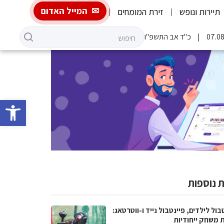
המייל האדום
תיירות ונופש
זירת המומחים
כ"ד אב התשפ"ו
פתח סרגל 
 נוספות
בול לילדים, פיינטבול נייד ו-ווטרטאג:
ת משחק ייחודיות