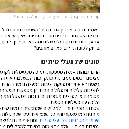
קרדיט-Photo by Audrey Langlois on Unsplash
כשמתכננים טיול, בין אם זה טיול משפחתי נינוח בנחל
טיולים היא אחד הדברים החשובים ביותר שיקבעו אם תחז
אז איך בוחרים נכון נעלי טיולים ומה באמת צריך לדע
בדיוק לסוג הטיולים שאתם אוהבים?
סוגים של נעלי טיולים
הרים גבוהות – אלה מספקות תמיכה מקסימלית לקרסול
מציעים דגמים ממברנות מתקדמות שמשלבות אחיזה מצ
בשטח לא אחיד ומספקת יציבות במעלה ובמורד הרים.
להליכות קלילות ומסלולים נוחים. הן מספקות חופש תנו
מסומנים או לטיולים משפחתיים. בזכות המשקל הנמוך 
הליכה עם פעילויות נוספות.
שטח רב תכליתיות – למטיילים שמחפשים דגמים שיתאימו
מותגים כמו סאקוני והיי-טק שמציעים נעלי שטח קלות
היכולות הטכניות של נעלי טיולים
, ומתאימות גם לריצת 
עמידות במים – אלה מתאימות במיוחד למסלולים מימיי