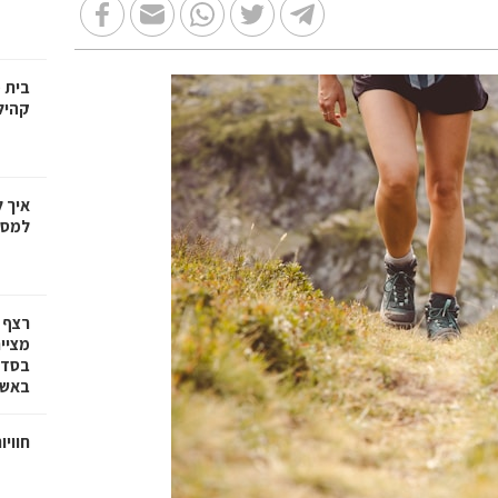
בית 
קהיל
איך 
למספ
רצף 
מציי
בסדרת
באשד
חוויו