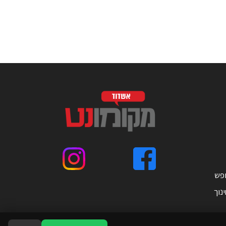
ופש
נוך