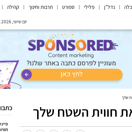
לה
נדל"ן
פלילי
ספורט
תרבות וחינוך
קהילה
יום שישי, 07.08.2026
טח שלך
את חווית השטח שלך
כתבות
פיינט
חוויו