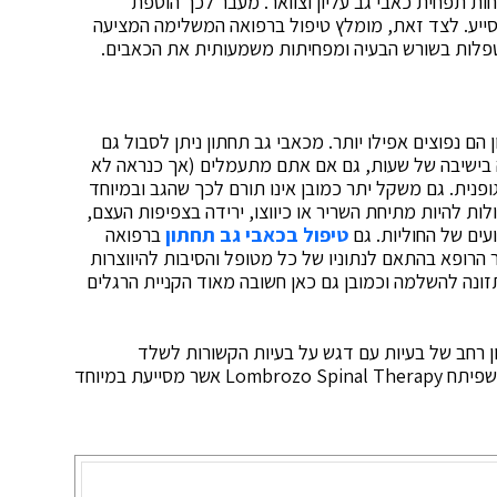
ות תפחית כאבי גב עליון וצוואר. מעבר לכך הוספת
סייע. לצד זאת, מומלץ טיפול ברפואה המשלימה המציעה
שמטפלות בשורש הבעיה ומפחיתות משמעותית את הכאבים.
הם נפוצים אפילו יותר. מכאבי גב תחתון ניתן לסבול גם
 בישיבה של שעות, גם אם אתם מתעמלים (אך כנראה לא
גופנית. גם משקל יתר כמובן אינו תורם לכך שהגב ובמיוחד
לות להיות מתיחת השריר או כיווצו, ירידה בצפיפות העצם,
עים של החוליות. גם
טיפול בכאבי גב תחתון
ברפואה
 הרופא בהתאם לנתוניו של כל מטופל והסיבות להיווצרות
תזונה להשלמה וכמובן גם כאן חשובה מאוד הקניית הרגלים
ן רחב של בעיות עם דגש על בעיות הקשורות לשלד
ולשרירים באמצעות שיטות טיפול שונות, ביניהן השיטה שפיתח Lombrozo Spinal Therapy אשר מסייעת במיוחד