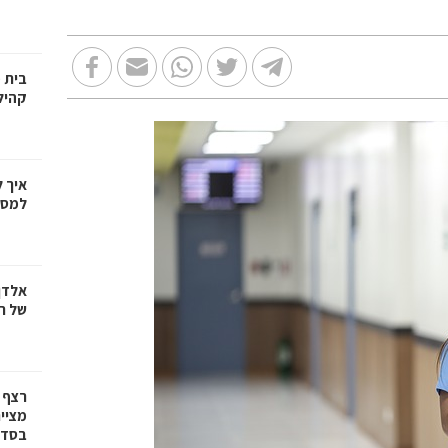
בית 
קהיל
איך 
למספ
אלדן
של ר
רצף 
מציי
בסדרת