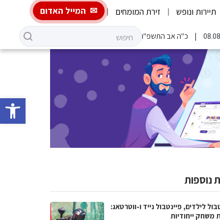
המייל האדום
תיירות ונופש
זירת המומחים
כ"ה אב התשפ"ו
פתח סרגל 
 נוספות
בול לילדים, פיינטבול נייד ו-ווטרטאג:
ת משחק ייחודיות