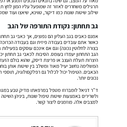
מאוד על המצב. גם שינה בתנאים הנכונים תמנע או לפח
תרגילים משחררים לאזור זה שמופעל עליו המון לחץ ת
שילוב שיטות שונות כמו דיקור, טווינא, שיאצו ועוד 
גב תחתון: נקודת התורפה של הגב
אמנם כאבים בגב העליון הם נפוצים, אך כאבי גב תחתון 
כאשר אתם עובדים בעבודה פיזית וגם בעבודה הכרוכה
בצורה לחלוטין נכונה) וגם אם אינכם עוסקים בפעילות 
הגב התחתון יעמדו בעומס. הסיבות לכאבי גב תחתון יכו
היצרות תעלת העצב או פריצת דיסק, שהוא בולם הזעזו
המשלימה נחשב יעיל מאוד ומשלב בין שיטות אותן בוחר
הכאבים. הטיפול יכול לכלול גם רפלקסולוגיה, תוספי 
נכונים יותר.
ד"ר דניאל לומברוזו מטפל במרפאתו מדיק טבע במגוו
למצבים אלה. מוזמנים ליצור קשר.