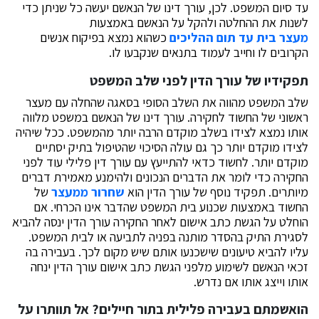
עד סיום המשפט. לכן, עורך דינו של הנאשם יעשה כל שניתן כדי
לשנות את ההחלטה ולהקל על הנאשם באמצעות
מעצר בית עד תום ההליכים
כשהוא נמצא בפיקוח אנשים
הקרובים לו וחייב לעמוד בתנאים שנקבעו לו.
תפקידיו של עורך הדין לפני שלב המשפט
שלב המשפט מהווה את השלב הסופי בסאגה שהחלה עם מעצר
ראשוני של החשוד לחקירה. עורך דינו של הנאשם במשפט מלווה
אותו נמצא לצידו בשלב מוקדם הרבה יותר מהמשפט. ככל שיהיה
לצידו מוקדם יותר כך גם עולה הסיכוי שהטיפול בתיק יסתיים
מוקדם יותר. לחשוד כדאי להתייעץ עם עורך דין פלילי עוד לפני
החקירה כדי לומר את הדברים הנכונים ולהימנע מאמירת דברים
מיותרים. תפקיד נוסף של עורך הדין הוא
שחרור ממעצר
של
החשוד באמצעות שכנוע בית המשפט שהדבר אינו הכרחי. אם
הוחלט על הגשת כתב אישום לאחר החקירה עורך הדין ינסה להביא
לסגירת התיק בהסדר מותנה בפניה לתביעה או לבית המשפט.
עליו להביא טיעונים שישכנעו אותם שיש מקום לכך. בעבירה בה
זכאי הנאשם לשימוע מלפני הגשת כתב אישום עורך הדין ינחה
אותו וייצג אותו אם נדרש.
הואשמתם בעבירה פלילית בתור חיילים? אל תוותרו על