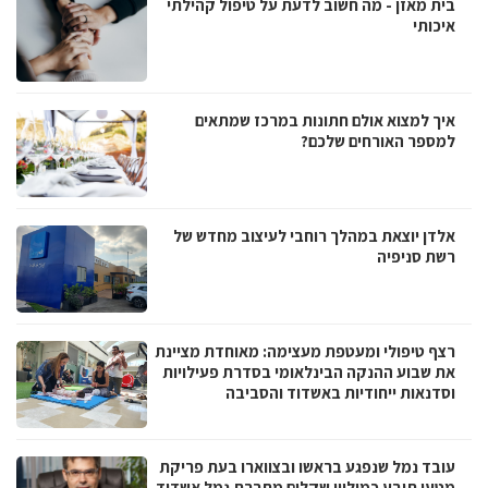
בית מאזן - מה חשוב לדעת על טיפול קהילתי
איכותי
איך למצוא אולם חתונות במרכז שמתאים
למספר האורחים שלכם?
אלדן יוצאת במהלך רוחבי לעיצוב מחדש של
רשת סניפיה
רצף טיפולי ומעטפת מעצימה: מאוחדת מציינת
את שבוע ההנקה הבינלאומי בסדרת פעילויות
וסדנאות ייחודיות באשדוד והסביבה
עובד נמל שנפגע בראשו ובצווארו בעת פריקת
מטען תובע כמיליון שקלים מחברת נמל אשדוד