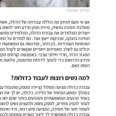
קרדיט - Canva
אם אי פעם תהיתן מה כוללת עבודתה של הדולה, אשת
משלבת תמיכה נפשית, פיזית ומתן מידע חיוני לנשים ב
ייעודים המלמדים את עבודת הדולה, התלמידים מתעמקים
תמיכה בהנקה, טכניקות ייעוץ ועוד. הם לומדים על החש
האימהות העתידיות. בין היתר, מודגשת גם המשמעות 
יכולים גם לשלב מאפיינים ייחודיים שקשורים לקהל המ
המגזר הדתי ,חרדי חילוני וערבי. באמצעות קורסים מק
והידע הדרושים כדי להפוך לדולות מהימנות, מלאות 
רווחת האם.
למה נשים רוצות לעבוד כדולות?
עבודה כדולה מציעה מסלול קריירה מספק ומתגמל עבו
במהלך המסע המיוחד של הלידה. כדולה, יש לך את ה
באחד הרגעים המשמעותיים והפגיעים ביותר שהם יחוו 
לעזור להפיג פחדים, לספק נחמה ולהעצים נשים להשמי
לעמוד חיוני של תמיכה, המציעה סיוע רגשי, פיזי ואינפ
עבודה כדולה מאפשרת לך ליצור קשרים עמוקים ולבנו