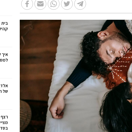
בית 
קהיל
איך 
למספ
אלדן
של ר
רצף 
מציי
בסדרת