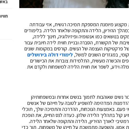
באשד
חוויו
 מקצוע מיומנת המספקת תמיכה רגשית, אזי עבודתה
מהלך ההיריון, הלידה והתקופה שלאחר הלידה. בלימודים
 בנושאים כמו אנטומיה ופיזיולוגיה, חינוך ללידה,
יבות של תקשורת, הסברה ובניית חווית לידה חיובית עבור
של פרקטיקות העצמה של הנשים. קורסים במקומות שונים
קומי, במגזרים השונים למשל,
לימודי דולה בירושלים
יפים והכשרה מעשית, התלמידות צוברות את הכישורים
חמלה וידע, לשפר את חווית הלידה למשפחות ולקדם את
ר נשים שאוהבות לתמוך בנשים אחרות ובמשפחותיהן
הזדמנות המדהימה להשפיע לטובה על חייהם של אנשים
אי פעם. באמצעות הנוכחות, ההדרכה והתמיכה שלך, תוכלי
ע קול בתהליך הלידה שלהן. כעדה לנס החיים, את הופכת
ורמטיבי לאורך ההיריון, הלידה והתקופה שלאחר הלידה.
ת אמון, והשפעה מתמשכת על חייהן של משפחות, תוך כדי