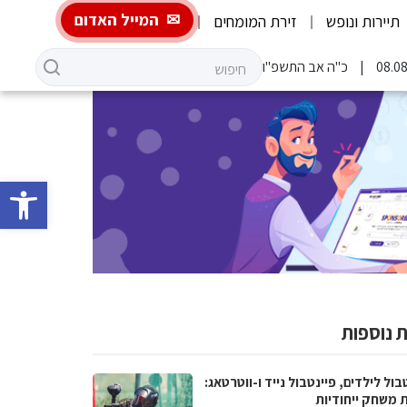
המייל האדום
תיירות ונופש
זירת המומחים
כ"ה אב התשפ"ו
פתח סרגל 
 נוספות
בול לילדים, פיינטבול נייד ו-ווטרטאג:
ת משחק ייחודיות