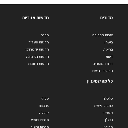
מדורים
חדשות אזוריות
איכות הסביבה
חברה
ביטחון
חדשות אשדוד
בריאות
חדשות יד מרדכי
דעות
חדשות נס ציונה
זירת המומחים
חדשות רחובות
הצהרת נגישות
כל מה שמעניין
כלכלה
פלילי
כתבה ראשית
צרכנות
משפטי
קהילה
נדל"ן
תיירות ונופש
ספורט
תרבות וחינוך