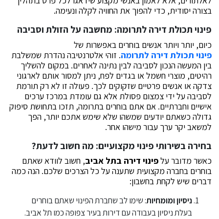
לאלתורים, אלא לאמון באנשי מקצוע שידאגו לכל פרט בתהליך
בצורה יסודית, כדי להפוך את החוויה לקלה ונעימה.
פינוי תכולת דירה לתרומה: מחשבה על הזולת וסביבה
כיום, יותר ויותר אנשים בוחרים באפשרות של
פינוי תכולת דירה לתרומה
. זוהי אלטרנטיבה נהדרת שמשלבת
בין המעשה הנכון לסביבה לבין נתינה לאחרים. במקום להשליך
רהיטים, מוצרי חשמל או בגדים לפח, ניתן למסור אותם לארגוני
צדקה או אנשים פרטיים שזקוקים לכך. פעולה זו לא רק תורמת
לסביבה על ידי צמצום פסולת אלא גם עומדת במרכז ערכים
אישיים וחברתיים. אם אתם בוחרים בתרומה, תזכו בתחושת סיפוק
גדולה כשאתם יודעים שמשהו שלא שימש אתכם יותר, הפך
למשאב יקר ערך עבור מישהו אחר.
בחירה בשירותי פינוי מקצועיים: מה חשוב לדעת?
כאשר מדובר על
פינוי דירה בתל אביב
, חשוב לוודא שאתם
בוחרים בחברה מקצועית שתענה על כל הצרכים שלכם. הנה כמה
דברים שיש לקחת בחשבון:
ניסיון ומומחיות
: שימו לב שחברת הפינוי שאתם בוחרים
בעלת ניסיון בעבודה עם דירות בעיר צפופה כמו תל אביב.