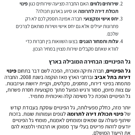
שירותים נלווים
: האם החברה מציעה שירותים כגון
פינוי
תכולת דירה לתרומה
או סיוע בארגון תכולה?
יחס אישי ומקצועי
: חברה אמינה תספק לכם לא רק
פתרונות יעילים אלא גם יחס אישי ושירות מותאם לצרכים
שלכם.
עלות ותמחור הוגנים
: בצעו השוואות בין חברות כדי
לוודא שאתם מקבלים שירות מצוין במחיר הנכון.
גל הפינויים: הבחירה המובילה בארץ
גל הפינויים
, חברה ותיקה ומוכרת, הפכה לשם דבר בתחום
פינוי
דירות בתל אביב
וברחבי הארץ מאז הוקמה בשנת 2008. החברה
מתמחה בפינוי דירות, מחסנים, מקלטים, וקניית ירושות ועיזבונות.
עם צוות מיומן, מסור ורגיש הפועל מתוך מקצועיות חסרת פשרות,
גל הפינויים הופכת כל משימה קלה ואיכותית מתמיד.
יותר מזה, כחלק מפעילותה, גל הפינויים עוסקת בעבודת קודש
של
פינוי תכולת דירה לתרומה
לגופים ועמותות שונות. בזכות
שיתוף פעולה עם שמאים ומומחים לאמנות, מומחי גל הפינויים
יודעים לזהות פריטים בעלי ערך ממומן או תרבותי ולמצוא להם
את הייעוד המושלם.