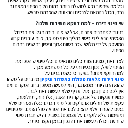
לעשות הכול כשבוחרים שי פינוי דירה, בעיקר אפשר לקבל שיפוץ
וכל מה שיהפוך נכס למושלם ביותר בתום הליך הפינוי המאתגר
הזה, הכול בהתאם לצרכים והרצונות שהצבתם מראש.
שי פינוי דירה – למה דווקא השירות שלנו
?
בניגוד למתחרים אחרים, אצל שי פינוי דירה תגלו את הבידול
האמיתי הבא לידי ביטוי בהליך פינוי ממוקד, צוות עובדים קבוע
המועסק על ידי תלושי שכר בטווח ארוך וניסיון רב שנים בתחום
הפינוי.
לצד זאת, מציג הצוות כלים מתאימים וכלי פינוי שיהפכו את
הפינוי ליעיל, נכון ובטיחותי על כל המשתמע מכך.
למה דווקא אנחנו? בעיקר כי כשמדברים על
פינוי דירות מלאות פסולת באשדוד וניקיון
מדברים על משהו
שהוא הרבה יותר ממאתגר, הוא למעשה מסוכן ברוב המקרים ואם
אין לכם ניסיון בכך אולי עדיף שלא לעשות זאת לבד.
כמויות ענקיות של אבק, קרדית האבק, אלרגיות, תחלואות,
עקיצות של זוחלים או גו'קים וכל מיני דברים כאלה ואחרים שלא
באים להפחיד אלא להציב לכם את המראה מול הפנים. יש פינויים
ומשימות שלא לוקחים על עצמכם! בשביל זה יש חברת פינוי
שיודעת ויכולה לעשות את זה נכון ובזמן הקצר ביותר.