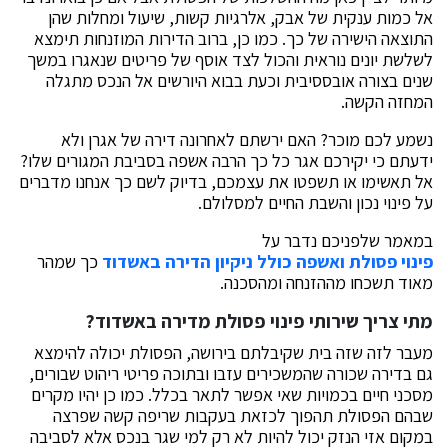
אל כמות ענקית של אבק, אלרגיות קשות, שיעול ומחלות שהן
התוצאה הישירה של כך. כמו כן, ברוב הדירות המוזנחות תימצא
לשלשת יונים נוראית והכול לצד אוסף של פריטים שנאגרו במשך
שנים בצורה אובססיבית וכעת בבוא היורשים אל הנכס מתגלה
המחזה הקשה.
נשמע לכם מוכר? האם ירשתם לאחרונה דירה של אגרן ולא
ידעתם כי יקירכם אגר כל כך הרבה אשפה בסביבת המגורים שלו?
אל תאשימו או תשפטו את עצמכם, בדיוק לשם כך אנחנו מדברים
על פינוי נכון והשבת החיים למסלולם.
במאמר שלפניכם נדבר על
פינוי פסולת ואשפה כולל ניקיון הדירה באשדוד
כך שמהר
מאוד תשכחו מההזנחה ומהסכנה.
מתי צריך שירותי פינוי פסולת מדירה באשדוד
?
מעבר לזה שזה בית שקיבלתם בירושה, הפסולת יכולה להימצא
גם בדירה שכורה שהמשכירים עזבו ובתוכה פריטי ריהוט שבורים,
מסכני חיים בכמויות שאי אפשר לתאר בכלל. כמו כן יהיו מקרים
שבהם הפסולת תהפוך לכזאת בעקבות שריפה קשה שפרצה
במקום אזי הנזק יכול להיות לא רק למי שגר בנכס אלא לסביבה