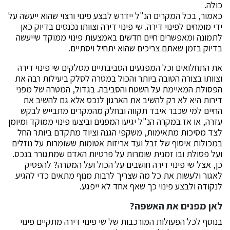
כולה.
כאמור, בכל המקרים הנ"ל יידרש לבצע פינוי ורצוי שהוא ייעשה על
ידי מומחים לפינוי דירה. שי פינוי דירה וצוותו נכנסים בדיוק כאן
לתמונה ומאפשרים חיים חדשים באמצעות פינוי ממוקד שייעשה
בדיוק בזמן שאתם צריכים שהוא יתחיל ויסתיים.
את התחלואים וכל המפגעים הסביבתיים מסלקים שי פינוי דירה
וצוותו בצורה הטובה ביותר והכול במטרה לסלק ביעילות רבה את
הפסולת המאיימת על השטח והסביבה. בגדול, המטרה של מפני
דירות היא לא רק להשיב את הארגון לנכס אלא גם להשיב את
החיים למי שכבר איבד תקווה ובחלק מהמקרים מתבייש לבקש
עזרה, או אז במקרה הנ"ל יגיעו המפנים וביצעו פינוי ממוקד ומיומן
לצד מסיכות מתאימות, משקפי הגנה וציוד מתקדם ביותר החל
במכולות איסוף של זבל ועד אריזות אטומות ששומרות על נוזלים
ועל פסולת ובו זמנית שומרות על פרטיות האדם שמתגורר בנכס.
כן, אצל שי פינוי דירה חושבים על הכול ועל המטרה? להפסיק
לאגור ולעשות את כל מה שצריך לרבות מנוף מתאים כדי להגיע
לנקודה ולבצע פינוי כך שאף אחד לא ייפגע.
לאן מפנים את האשפה
?
בנוסף לכל הפעולות המורכבות של שי פינוי דירה מתקיים פינוי