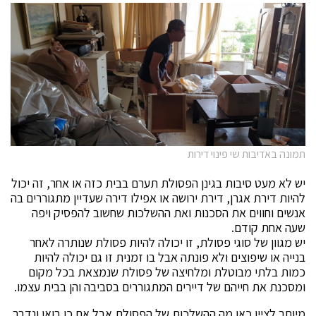
תמונה באדיבות שי פינוי דירות
יש לא מעט סיבות בגינן הפסולת תערם בבית כזה או אחר, זה יכול
להיות דירת אגרן, דירת ירושה או אפילו דירה שעדיין מתגוררים בה
אנשים וחווים את הסכנות ואת ההשלכות שחשוב להפסיק ויפה
שעה אחת קודם.
יש מגוון של סוגי פסולת, זו יכולה להיות פסולת שנותרה לאחר
בנייה או שיפוצים ולא פונתה אבל בו זמנית זו גם יכולה להיות
כמות בלתי מבוטלת ומלחיצה של פסולת שנמצאת בכל מקום
ומסכנת את חייהם של דיירים המתגוררים בסביבה והן בבית עצמו.
מיותר לציין כאן מה ההשלכות של הפסולת אבל אם כן בואו ונדבר