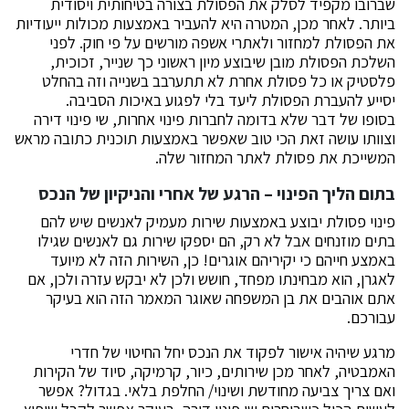
שברובו מקפיד לסלק את הפסולת בצורה בטיחותית ויסודית
ביותר. לאחר מכן, המטרה היא להעביר באמצעות מכולות ייעודיות
את הפסולת למחזור ולאתרי אשפה מורשים על פי חוק. לפני
השלכת הפסולת מובן שיבוצע מיון ראשוני כך שנייר, זכוכית,
פלסטיק או כל פסולת אחרת לא תתערבב בשנייה וזה בהחלט
יסייע להעברת הפסולת ליעד בלי לפגוע באיכות הסביבה.
בסופו של דבר שלא בדומה לחברות פינוי אחרות, שי פינוי דירה
וצוותו עושה זאת הכי טוב שאפשר באמצעות תוכנית כתובה מראש
המשייכת את פסולת לאתר המחזור שלה.
בתום הליך הפינוי – הרגע של אחרי והניקיון של הנכס
פינוי פסולת יבוצע באמצעות שירות מעמיק לאנשים שיש להם
בתים מוזנחים אבל לא רק, הם יספקו שירות גם לאנשים שגילו
באמצע חייהם כי יקיריהם אוגרים! כן, השירות הזה לא מיועד
לאגרן, הוא מבחינתו מפחד, חושש ולכן לא יבקש עזרה ולכן, אם
אתם אוהבים את בן המשפחה שאוגר המאמר הזה הוא בעיקר
עבורכם.
מרגע שיהיה אישור לפקוד את הנכס יחל החיטוי של חדרי
האמבטיה, לאחר מכן שירותים, כיור, קרמיקה, סיוד של הקירות
ואם צריך צביעה מחודשת ושינוי/ החלפת בלאי. בגדול? אפשר