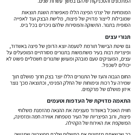
המתכונים והטכניקות שלהם במשך עשרות שנים.
המומחיות של יצרני הפיצה הללו מאפשרת השגת תוצאות
שמובילות לייצור מדויק של פיצות, מלישת הבצק ועד לאפייה
הסופית בתנור. התשוקה והמסירות שלהם ניכרים בכל ביס.
תנורי עצים
גם שיטת הבישול תורמת לטעמה יוצא הדופן של פיצה באשדוד,
ופיצריות רבות בעיר משתמשות בתנורים מסורתיים המופעלים על
עצים, המעניקים טעם מובהק ומעושן שתנורים חשמליים פשוט לא
יכולים לשכפל.
החום הגבוה והעז של התנורים הללו יוצר בצק חרוך מושלם תוך
שמירה על רכות ונימוחות של החלק הפנימי, וכתוצאה מכך נוצר
איזון מושלם של מרקמים.
התאמה מדויקת של העדפות וטעמים
חווית האוכל באשדוד מעצימה את ההנאה מהזמנת משלוחי
פיצות, ורוב הפיצריות של העיר מטפחות אווירה חמה ומזמינה,
המשקפת את האירוח של הקהילה.
כך שכשאתם מזמינים את המשלוח שלכם מפיצרייה שמגישה