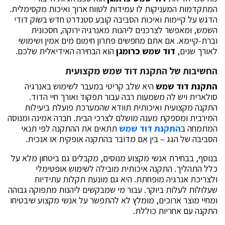
המתקדמות המעניקות לו עמידות לטווח ארוך ואיכות מקסימלית.
הדגש על קיימות ואיכות הסביבה קובע סטנדרט חדש בשוק דודי
השמש, ומאפשר לצרכנים ליהנות מאנרגיה ירוקה, חסכונית
וברת-קיימא. אם אתם מחפשים פתרון חימום מים אמין ושימושי
לאורך שנים,
דוד שמש כרומגן
הוא הבחירה האידיאלית שלכם.
החשיבות של
התקנת דוד שמש
מקצועית
התקנת דוד שמש
היא שלב קריטי במעבר לשימוש באנרגיה
סולארית ויש לה משמעות רבה עבור תפקוד ואורך חיי הדוד.
התקנה מקצועית ואיכותית תוודא שהמערכת פועלת ביעילות
המירבית ומספקת מענה מושלם לצרכי הבית. חברה אמינה ומנוסה
המתמחה ב
התקנת דוד שמש
תתאים את ההתקנה לפי תנאי
הסביבה של הגג – בין אם מדובר בהתקנה אופקית או אנכית.
בנוסף, בבחירת אנשי מקצוע מנוסים, מקבלים גם ביטחון מלא על
כלל התהליך. התקנה איכותית מובילה לשימוש אופטימלי
ולצריכת אנרגיה מופחתת. היא גם מונעת תקלות עתידיות
שעלולות לעלות ביוקר. עבור מי שמבקשים ליהנות מתפוקה גבוהה
ומחיי מוצר ארוכים, מומלץ לא להתפשר על אנשי מקצוע שיבטיחו
התקנה עם אחריות כוללת.