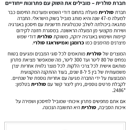
חברת
סולרית
– מובילים את השוק עם פתרונות ייחודיים
חברת
סולרית
פועלת בתחום דודי השמש ומערכות החימום כבר
למעלה מ-47 שנה והיא מותג מוביל בשוק הישראלי. החברה
מתגאה ביכולתה לשלב טכנולוגיות חדשניות עם חיסכון באנרגיה
ושירות מקצועי מן המעלה הראשונה. במסגרת חזונה לקידום
קיימות ושימוש באנרגיה ירוקה, משווקת
סולרית
דודי שמש
מיצרנים מהימנים כמו
כרומגן
ו
אמישראגז סולרי
.
המוצרים של
סולרית
מותאמים לכל סוגי המבנים ומגיעים בטווח
נפחים של 80 ליטר ועד 300 ליטר, מה שמאפשר מציאת פתרון
מותאם אישית לכל צרכי הלקוח. לכל מוצר נלווית אחריות יצרן
משמעותית של בין 5 ל-8 שנים, בעוד ההתקנה המקצועית
המבוצעת על ידי החברה מגיעה עם אחריות נוספת של שנתיים.
לקבלת פרטים נוספים, ניתן ליצור קשר עם
סולרית
בטלפון:
*2486.
אם אתם מחפשים פתרון איכותי שמוביל לחיסכון ושמירה על
איכות הסביבה,
סולרית
היא התשובה הנכונה.