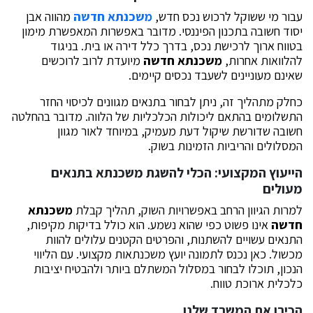
עבור מי ששוקל לרכוש נכס חדש,
משכנתא חדשה
מהווה אבן
יסוד חשובה בתכנון הפיננסי. מדובר באפשרות המאפשרת מימון
בטווח ארוך לרכישת נכס, בדרך כלל דירה או בית. בניגוד
להלוואות אחרות,
משכנתא חדשה
מיועדת לרוב לרוכשים
שאינם מעוניינים לשעבד נכסים קיימים.
כחלק מתהליך זה, ניתן לבחור בתנאים מגוונים לכיסוי החזר
התשלומים בהתאם ליכולות הכלכליות של הלווה. מדובר בהחלטה
חשובה שדורשת שיקול דעת מעמיק, במיוחד לאור מגוון
המסלולים והריביות הזמינות בשוק.
הייעוץ המקצועי: הכלי להשגת משכנתא בתנאים
מעולים
למרות הגיוון הרחב באפשרויות השוק, תהליך קבלת
משכנתא
חדשה
אינו פשוט כפי שהוא נשמע. הוא כולל בדיקות מקיפות,
התנאים עשויים להשתנות, והפרטים הקטנים עלולים להוות
מכשול. כאן נכנס לתמונה יועץ משכנתאות מקצועי. עם הליווי
הנכון, תוכלו לבחור במסלול המשתלם ביותר ולהבטיח יציבות
כלכלית ארוכת טווח.
הכירו את המשרד שלנו