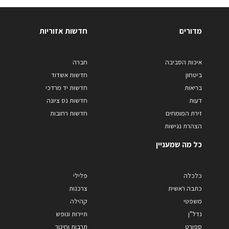
מדורים
חדשות אזוריות
איכות הסביבה
חברה
ביטחון
חדשות אשדוד
בריאות
חדשות יד מרדכי
דעות
חדשות נס ציונה
זירת המומחים
חדשות רחובות
הצהרת נגישות
כל מה שמעניין
כלכלה
פלילי
כתבה ראשית
צרכנות
משפטי
קהילה
נדל"ן
תיירות ונופש
ספורט
תרבות וחינוך