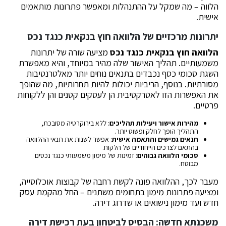
הלווה – מה שמקל על ההתנהלות ומאפשר פתרונות מותאמים
אישית.
יתרונות מרכזיים של הלוואה חוץ בנקאית כנגד נכס
הלוואה חוץ בנקאית כנגד נכס
מציעה שורה של יתרונות
משמעותיים. תהליך האישור שלה מהיר במיוחד, והיא מאפשרת
השגת סכומי כסף נכבדים בתנאים נוחים יותר מאלטרנטיבות
מסורתיות. בנוסף, הריביות יכולות להיות תחרותיות, מה שהופך
את האפשרות הזו לאטרקטיבית הן לעסקים קטנים והן ללקוחות
פרטיים.
מהירות אישור ויעילות תהליכים
: ללא בירוקרטיה מסובכת,
התהליך הופך לחלק ופשוט יותר.
תנאים גמישים והתאמה אישית
: אפשר לשנות את תנאי ההלוואה
בהתאם לצרכים הייחודיים של הלקוח.
סכומי הלוואה גבוהים
: זמינות של מימון משמעותי כנגד נכסים
מבוטח.
מעבר לכך, ההלוואה פונה לקשת רחבה של קבוצות אוכלוסייה,
ומציעה פתרונות מימון בתחומים משתנים – החל מהקמת עסק
חדש ועד מימון נישואים או שדרוג דירה.
משכנתא חדשה: הבסיס לביטחון בעת רכישת דירה