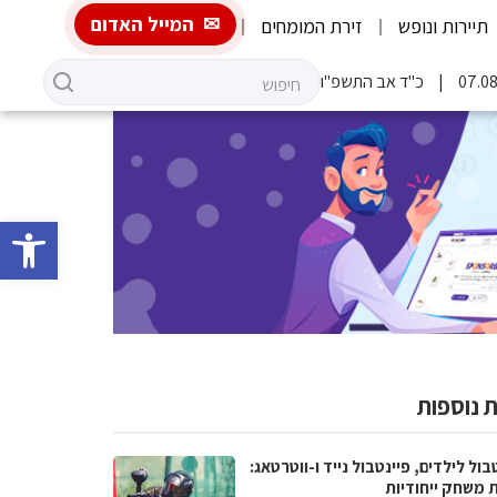
המייל האדום
תיירות ונופש
זירת המומחים
כ"ד אב התשפ"ו
פתח סרגל 
 נוספות
בול לילדים, פיינטבול נייד ו-ווטרטאג:
ת משחק ייחודיות