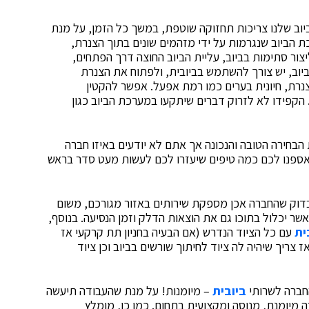
וב שלנו צריכות תחזוקה שוטפת, במשך כל הזמן, על מנת
הביוב שנגרמות על ידי מזהמים שונים בתוך הצנרת,
צור סתימות בביוב, עליית הביוב החוצה דרך הפתחים,
ביוב, יש צורך להשתמש ב
ביובית
, ולפתוח את הצנרת
נרת, חיונית בערים כמו רמת אפעל. אפשר להקטין
הקפידו לא לזרוק דברים שיתקעו במערכת הביוב כגון
בחירה הטובה והנכונה אך אתם לא יודעים באיזו חברה
אספנו לכם כמה טיפים שיעזרו לכם לעשות מעט סדר בראש
וק שהחברה אכן מספקת שירותים באזור מגורכם, משום
שר יכלול בתוכו גם את הוצאות הדלק וזמן הנסיעה. בנוסף,
ית
עם כל הציוד הנדרש (אם הבעיה בחניון תת קרקעי אז
ז צריך שיהיה לה ציוד לחיתוך שורשים בביוב וכן ציוד
חברה לשרותי
ביובית
– מיומנות! על מנת שהעבודה תיעשה
מיומנת, מנוסה ומקצועית בתחום. כמו כן, מומלץ