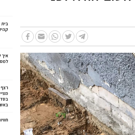
בית 
קהיל
איך 
למספ
רצף 
מציי
בסדרת
באשד
חוויו