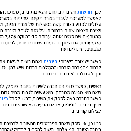
לכן
חדשות
חשובות בתחום השאיבות ביוב, מערכת הבי
לאפשר למערכת לעבוד בצורה תקינה, סתימות במערכת 
עלולים לפגוע בצורה קשה בפעילות של צנרת הביוב, ולי
ויצירת הצפות שונות ברחובות. על מנת לטפל בצנרת ה
מהגורמים שחוסמים אותה. עבודה סדירה וקבועה על הצ
משמעותית את הצורך בהזמנת שירותי ביובית לביתכם. 
מגבונים, טיטולים ועוד.
כאשר יש צורך בשירותי
ביובית
ואתם רוצים לעשות את ה
לבחור מהמבחר הנרחב וההמלצות הרבות שיש להן. אז 
וכך לא תלכו לאיבוד בבחירתכם.
ראשית, כאשר מזמינים חברה לשירות
ביובית
מומלץ לבד
שאם היא מגיעה ממרחק- היא עשויה לגבות מחיר גבוה א
כאשר החברה באה לספק את השירות דרשו לקבל
ביוב
צריך ביובית לחניונים, או אם הבעיה היא שורשים בביוב א
לצילום קווי ביוב.
כמו כן, אין ספק שאחד הפרמטרים החשובים לבחירת ה
בצורה הטובה והמוצלחת, חשוב להקפיד לבדוק שהחברה 