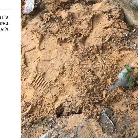
ט"ו 
באשד
ולהת