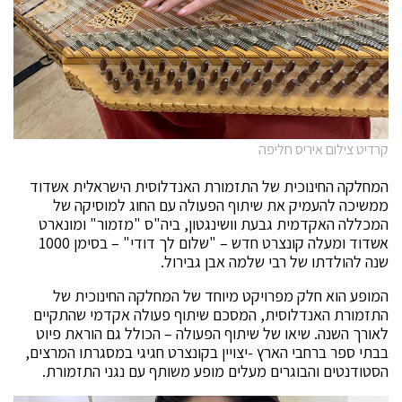
קרדיט צילום איריס חליפה
המחלקה החינוכית של התזמורת האנדלוסית הישראלית אשדוד
ממשיכה להעמיק את שיתוף הפעולה עם החוג למוסיקה של
המכללה האקדמית גבעת וושינגטון, ביה"ס "מזמור" ומונארט
אשדוד ומעלה קונצרט חדש – "שלום לך דודי" – בסימן 1000
שנה להולדתו של רבי שלמה אבן גבירול.
המופע הוא חלק מפרויקט מיוחד של המחלקה החינוכית של
התזמורת האנדלוסית, המסכם שיתוף פעולה אקדמי שהתקיים
לאורך השנה. שיאו של שיתוף הפעולה – הכולל גם הוראת פיוט
בבתי ספר ברחבי הארץ -יצויין בקונצרט חגיגי במסגרתו המרצים,
הסטודנטים והבוגרים מעלים מופע משותף עם נגני התזמורת.