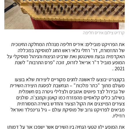
קרדיט צילום איריס חליפה
את הפרויקט מובילים: איריס חליפה מנהלת המחלקה החינוכית
של התזמורת, דר' רחלי גלאי ראש החוג למוסיקה במכללה
האקדמית גבעת וושינגטון ואת שרביט הניצוח והניהול מוסיקלי על
המופע מוביל ד"ר אריאל לזרוס, זוכה "פרס התרבות" לשנת
2021 .
בקונצרט יבוצעו לראשונה לחנים מקוריים ליצירות שלא בוצעו
מעולם מתוך "כתר מלכות" – הנחשבת לפסגת היצירה השירית
של גבירול לצד פיוטים אהובים ולצלילי גיטרה בס חשמלית
בשילוב כלים קלאסיים מהמזרח כמו קאנון וקמנצ'ה. סולנים
צעירים המייצגים את הקול הצעיר והחדש בשירה המסורתית
מביאים לפרויקט גרוב של מוסיקת עולם – גיל גרינפלד ואוראל
רוזיליו.
את המופע ילוו קטעי הנחיה בין השירים אשר ישפכו אור על דמותו