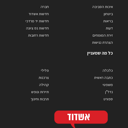
איכות הסביבה
חברה
ביטחון
חדשות אשדוד
בריאות
חדשות יד מרדכי
דעות
חדשות נס ציונה
זירת המומחים
חדשות רחובות
הצהרת נגישות
כל מה שמעניין
כלכלה
פלילי
כתבה ראשית
צרכנות
משפטי
קהילה
נדל"ן
תיירות ונופש
ספורט
תרבות וחינוך