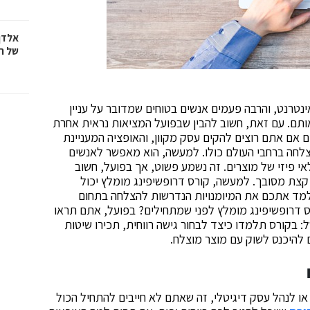
אלדן
של ר
נטרנט, והרבה פעמים אנשים בטוחים שמדובר על עניין
אותם. עם זאת, חשוב להבין שבפועל המציאות נראית אחרת
ם אם אתם רוצים להקים עסק מקוון, והאופציה המעניינת
הצלחה ברחבי העולם כולו. למעשה, הוא מאפשר לאנשים
אי פיזי של מוצרים. זה נשמע פשוט, אך בפועל, חשוב
קצת מסובך. למעשה, קורס דרופשיפינג מומלץ יכול
למד אתכם את המיומנויות הנדרשות להצלחה בתחום
ס דרופשיפינג מומלץ לפני שמתחילים? בפועל, אתם תראו
: בקורס תלמדו כיצד לבחור גישה רווחית, תכירו שיטות
ם להיכנס לשוק עם מוצר מוצלח.
 לנהל עסק דיגיטלי, זה שאתם לא חייבים להתחיל הכול