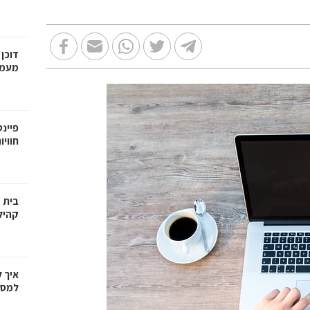
דוכן
מעמד,
פיינט
חוויו
בית 
קהיל
איך 
למספ