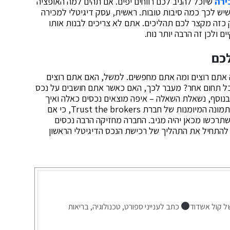
ירה
שיוכל להניב לכם רווחים יפים. אם תהים למה האופציה
יש לכך כמה סיבות טובות. ראשית, עסק דיגיטלי למכירה
ק כזה מקצר לכם תהליכים. אתם לא צריכים לבנות אותו
 ולכן זה הרבה יותר נוח.
לכם
ה אתם רוצים ומה אתם מחפשים. למשל, האם אתם רוצים
כל תחום אחר? מעבר לכך, האם כאשר אתם חושבים על נכס
בנוסף, נשאלת השאלה – איפה מוצאים נכסים כאלה ואיך
אפשר להיות בטוחים שהם מניבים? כאן בדיוק נכנסת לתמונה המיומנות של חברת Trust the brokers, כי אם
שתרכשו מכאן יהיה מניב. החברה מחזיקה הרבה נכסים
 להתחיל את התהליך של רכישת הנכס הדיגיטלי הראשון
ל קול אשדוד
כתב לענייני ספורט, טכנולוגיה, בריאות