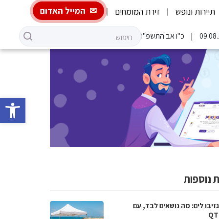
המייל האדום
תיירות ונופש
זירת המומחים
כ"ו אב התשפ"ו
פתח סרגל 
 נוספות
גזיבו לים: מה נושאים לבד, עם
QT