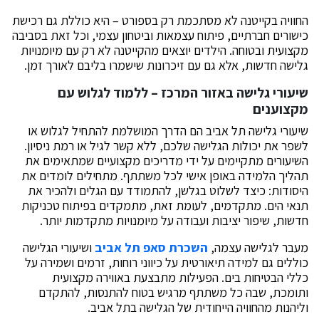
החוויה בקייטנה לא מסתכמת רק בספורט – היא כוללת גם רכישת
כישורים חברתיים, פיתוח עצמאות וביטחון עצמי, וכל זאת בסביבה
מקצועית ובטוחה. הילדים יוצאים מהקייטנה לא רק עם מיומנויות
גלישה חדשות, אלא גם עם זיכרונות שישמרו בליבם לאורך זמן.
שיעורי גלישה באזור המרכז – ללמוד לגלוש עם
מקצוענים
שיעורי גלישה תל אביב הם הדרך המושלמת להתחיל לגלוש או
לשפר את יכולות הגלישה שלכם, ללא קשר לגיל או רמת ניסיון.
השיעורים מתקיימים על ידי מדריכים מקצועיים שמתאימים את
תהליך הלמידה באופן אישי לכל משתתף. מתחילים לומדים את
היסודות: כיצד לשלוט בגלשן, להתמודד עם הגלים ולהכיר את
תנאי הים. מתקדמים, לעומת זאת, מתמקדים בפיתוח טכניקות
חדשות, שיפור יציבות ועבודה על מיומנויות מתקדמות יותר.
מעבר לגלישה עצמה,
השכרת סאפ תל אביב
ושיעורי הגלישה
כוללים גם למידה תיאורטית על כיווני רוחות, זרמים ושמירה על
כללי הבטיחות בים. הפעילות מתבצעת באווירה מקצועית
ותומכת, שבה כל משתתף מרגיש בטוח להתנסות, להתקדם
וליהנות מהחוויה הייחודית של הגלישה בתל אביב.