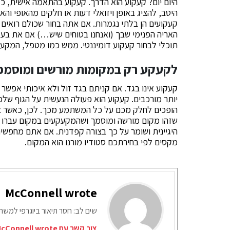
היום יום? קעקוע הוא הדרך. קעקוע בהתאמה אישית, 
היטב, להציג באופן ויזואלי דעות או חלקים מהאופי והא
קעקועים הן בלתי נגמרות. אם אתה בחור שכולם רואים
האריה הפנימי שבך (ואנחנו בטוחים שיש…) אם את בעל
תוכלי לבחור קעקוע דומיננטי. ממש כמו מטפל, המקעק
לקעקע רק במקומות מורשים ומוסמכ
קעקוע אינו בגד. אם קניתם בגד זול ולא איכותי אפשר
יותר מורכבים. קעקוע הוא פעולה הנעשית על הגוף שלכם
הופכים לחלק מכם על כל המשתמע מכך. לכן, כאשר
שזהו מקום מורשה ומוסמך ושהמקעקעים במקום עברו 
היגיינית ושומר על כך בצורה קפדנית. אם אתם מחפשי
מקסים לפי בחירתכם סטודיו מורנו הוא המקום.
McConnell wrote
שים לב: חסר תיאור ביוגרפי למש
צור קשר עם McConnell wrote דרך המייל האדום: