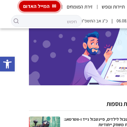
המייל האדום
תיירות ונופש
זירת המומחים
כ"ג אב התשפ"ו
פתח סרגל 
 נוספות
בול לילדים, פיינטבול נייד ו-ווטרטאג:
ת משחק ייחודיות