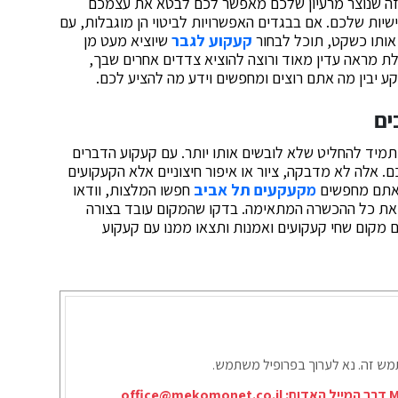
כזה שנוצר מרעיון שלכם מאפשר לכם לבטא את עצמכם
ישיות שלכם. אם בבגדים האפשרויות לביטוי הן מוגבלות, עם
 אותו כשקט, תוכל לבחור
קעקוע לגבר
שיוציא מעט מן
ת מראה עדין מאוד ורוצה להוציא צדדים אחרים שבך,
ע יבין מה אתם רוצים ומחפשים וידע מה להציע לכם.
ים
 תמיד להחליט שלא לובשים אותו יותר. עם קעקוע הדברים
. אלה לא מדבקה, ציור או איפור חיצוניים אלא הקעקועים
 אתם מחפשים
מקעקעים תל אביב
חפשו המלצות, וודאו
את כל ההכשרה המתאימה. בדקו שהמקום עובד בצורה
ם מקום שחי קעקועים ואמנות ותצאו ממנו עם קעקוע
תמש זה. נא לערוך בפרופיל משתמש.
office@mekomonet.co.il