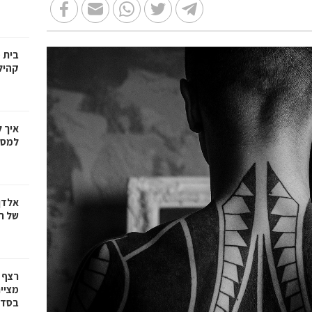
בית 
קהיל
איך 
למספ
אלדן
של ר
רצף 
מציי
בסדרת