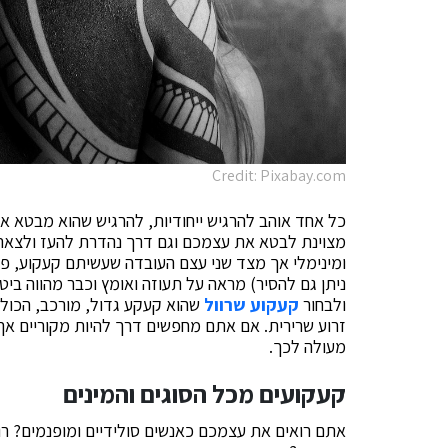
Credit: Pixabay.com
כל אחד אוהב להרגיש ייחודיות, להרגיש שהוא מבטא את
מצוינת לבטא את עצמכם וגם דרך נהדרת להעז ולצאת מ
ומינימלי אך מצד שני עצם העובדה שעשיתם קעקוע, פ
ניתן גם להסיר) מראה על תעוזה ואומץ וכבר מהווה ביט
ולבחור
קעקוע שרוול
שהוא קעקע גדול, מורכב, הכולל
זרוע שרירית. אם אתם מחפשים דרך להיות מקוריים אך
מעולה לכך.
קעקועים מכל הסוגים והמינים
אתם רואים את עצמכם כאנשים סולידיים ומופנמים? רוצ