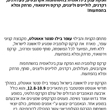
רקדנים, לוליינים וליצנים,
קרקס וירטואוזי, מרתק ומלא
בהפתעות!
מתחם הקניות והבילוי
עופר בילו סנטר אאוטלט,
מקבוצת קניוני
עופר, מארח את קרקס קולומביה שמגיע לראשונה לישראל,
ללא חיות, המיועד לכל המשפחה, סוחף ססגוני ומרהיב, קרקס
וירטואוזי, מרתק ומלא בהפתעות.
קרקס קולומביה הוא הפקת ענק בינלאומית בהשתתפות
אקרובטים, פעלולנים, רקדנים, לוליינים וליצנים , סוחף, מרתק
ומלא בהפתעות.
הקרקס יציג לראשונה בישראל בעופר בילו סנטר אאוטלט, במהלך
חודשי אוגוסט וספטמבר בין התאריכים
12.8-10.9
, והוא כולל
ארבעת הנאמברים הגדולים של עולם הקרקס הלטיני, במופע
אחד גדוש ועוצר נשימה. מעטים הקרקסים שמציגים את ארבעתם
במופע אחד. הנאמברים יבוצעו ע"י אמנים מומחים, כולם יוצאי
משפחות הקרקס הקולומביאני עטור התהילה לדורותיהם. בין