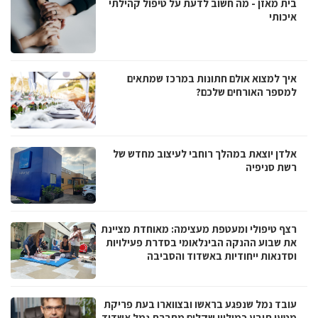
בית מאזן - מה חשוב לדעת על טיפול קהילתי
איכותי
איך למצוא אולם חתונות במרכז שמתאים
למספר האורחים שלכם?
אלדן יוצאת במהלך רוחבי לעיצוב מחדש של
רשת סניפיה
רצף טיפולי ומעטפת מעצימה: מאוחדת מציינת
את שבוע ההנקה הבינלאומי בסדרת פעילויות
וסדנאות ייחודיות באשדוד והסביבה
עובד נמל שנפגע בראשו ובצווארו בעת פריקת
מטען תובע כמיליון שקלים מחברת נמל אשדוד