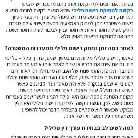
בטחוני. אם רוצים למחוק את אותו כתם מהעבר יש להגיש
בקשה למחיקת רישום פלילי
שהיא הגשת בקשה לחנינה מנשיא
המדינה, דבר שאינו פשוט ודורש טיפול של עורך דין בעל ניסיון.
רישום משטרתי ניתן למחוק באמצעות בקשה לשינוי עילת סגירת
התיק מעילת חוסר ראיות או חוסר עניין לציבור לעילת חוסר אשמה
המביאה למחיקת הרישום באופן מלא.
לאחר כמה זמן נמחק רישום פלילי ממערכות המשטרה?
כאמור, רישום פלילי מלווה אדם במשך שנים, סדרך כלל – כל ימי
חייו. גם אם שינה את דרכיו או שנים לאחר אותו אירוע חד פעמי בו
הסתבך. תקופת ההתיישנות של העבירה מתחילה רק לאחר ריצוי
העונש ונמשכת מספר שנים, תלוי בסוג העבירה. ההתיישנות יכולה
לנוע בין 4 שנים במקרה שלא היה מאסר ועד 10 שנים כאשר
העונש היה מעל 5 שנות מאסר. לאחר סיום ההתיישנות ישנה
תקופת המתנה נוספת שגם היא יכולה להגיע לעשר שנים בעבירות
מסוג פשע. לכן, הגשת בקשה למחיקת רישום פלילי היא הליך
מבוקש שכאשר הוא מסתיים בהצלחה הדבר יכול להשפיע
משמעותית על המשך חייו של אדם.
למה לשים לב בבחירת עורך דין פלילי?
כאשר בוחרים עורך דין פלילי חשוב לעשות זאת בצורה מושכלת