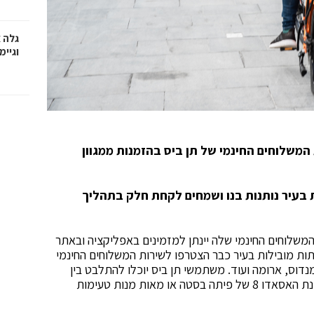
גלה 
וגיימ
המשלוחים החינמי של תן ביס בהזמנות ממגוון
 בעיר נותנות בנו ושמחים לקחת חלק בתהליך
 המשלוחים החינמי שלה יינתן למזמינים באפליקציה ובאתר
שתות מובילות בעיר כבר הצטרפו לשירות המשלוחים החינמי
הן: זה, קסטל, פיתה בסטה, חומוס אליהו, ReBar, מנדוס, ארומה ועוד. משתמשי תן ביס יוכלו להתלבט בין
מגוון השייקים של ReBar, לבין לוטוס בורגר של 'זה', מנת האסאדו 8 של פיתה בסטה או מאות מנות טעימות