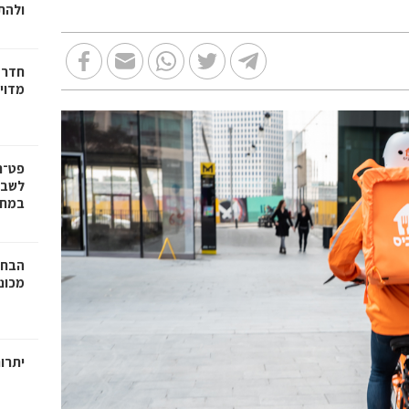
ולהת
חדר 
מדוי
פט־ר
לשבוע
במחי
הבחי
מכונ
יתרו