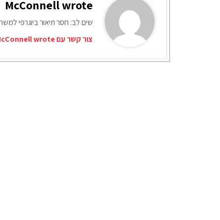
McConnell wrote
שים לב: חסר תיאור ביוגרפי למש
צור קשר עם McConnell wrote דרך המייל האדום: