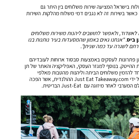
לות בישראל המציעה שירות משלוחים בין היתר גם
כאשר בשירות זה לא נגבים דמי משלוח מהלקוח. השירות
 לאשדוד, ולאפשר לתושבים ליהנות משירות משלוחים
 ביס
.
"אנחנו גאים באמון שהמסעדות בעיר נותנות בנו
תם לשגרה עד כמה שניתן".
מובילה במתן פתרונות לעסקים באמצעות סבסוד ארוחות לעובדיהם
ההייטק. בנוסף למגזר העסקי, האפליקציה והאתר של תן
ד להזמין משלוחים הביתה וליהנות מהטבות מאלפי
מסעדות בפריסה ארצית. בשנת 2018 נרכשה תן ביס על ידי Just Eat Takeaway.com ההולנדית, אשר הפכה
אחר מיזוגה עם Just-Eat הבריטית.