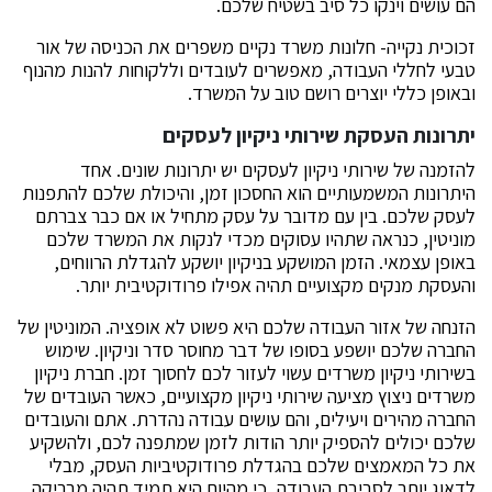
הם עושים וינקו כל סיב בשטיח שלכם.
זכוכית נקייה- חלונות משרד נקיים משפרים את הכניסה של אור
טבעי לחללי העבודה, מאפשרים לעובדים וללקוחות להנות מהנוף
ובאופן כללי יוצרים רושם טוב על המשרד.
יתרונות העסקת שירותי ניקיון לעסקים
להזמנה של שירותי ניקיון לעסקים יש יתרונות שונים. אחד
היתרונות המשמעותיים הוא החסכון זמן, והיכולת שלכם להתפנות
לעסק שלכם. בין עם מדובר על עסק מתחיל או אם כבר צברתם
מוניטין, כנראה שתהיו עסוקים מכדי לנקות את המשרד שלכם
באופן עצמאי. הזמן המושקע בניקיון יושקע להגדלת הרווחים,
והעסקת מנקים מקצועיים תהיה אפילו פרודוקטיבית יותר.
הזנחה של אזור העבודה שלכם היא פשוט לא אופציה. המוניטין של
החברה שלכם יושפע בסופו של דבר מחוסר סדר וניקיון. שימוש
בשירותי ניקיון משרדים עשוי לעזור לכם לחסוך זמן. חברת ניקיון
משרדים ניצוץ מציעה שירותי ניקיון מקצועיים, כאשר העובדים של
החברה מהירים ויעילים, והם עושים עבודה נהדרת. אתם והעובדים
שלכם יכולים להספיק יותר הודות לזמן שמתפנה לכם, ולהשקיע
את כל המאמצים שלכם בהגדלת פרודוקטיביות העסק, מבלי
לדאוג יותר לסביבת העבודה, כי מהיום היא תמיד תהיה מבריקה.