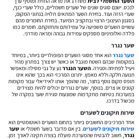
השער החשמלי לבית
משדרג את מראה החזית ומוסיף ערך
לנכס. ישנם סוגים שונים של שערים חשמליים, כולל שערי כנף,
שערי הזזה ועוד. בחירת השער המתאים תלויה בנתוני המקום,
בסגנון העיצובי הרצוי ובתקציב המיועד. בחירת החומרים מהם
עשויים השערים משפיעה על עמידותם ותחזוקתם. חומרים כמו
פלדה ואלומיניום מספקים עמידות גבוהה ומראה מודרני.
שער נגרר
שער נגרר
הוא אחד מסוגי השערים הפופולריים ביותר, במיוחד
במקומות שבהם השטח מוגבל או כאשר יש צורך בפתרון מהיר
ויעיל לפתיחה וסגירה.
השער הנגרר
נע על גבי מסילה ומאפשר
תנועה חלקה וללא מאמץ. יתרונו המרכזי הוא בכך שהוא אינו
תופס מקום נוסף בחצר, מה שהופך אותו לאידיאלי עבור מקומות
קטנים או צרים. בנוסף, שערים נגררים יכולים להיות מצוידים
במערכות בטיחות מתקדמות שמונעות סגירת שער במקרה של
מכשול בדרכו.
שירות תיקונים לשערים
אחד המרכיבים החשובים ביותר בתחום השערים האוטומטיים הוא
שירות תיקונים לשערים
. בין אם מדובר בשער חשמלי או
שער
נגרר
, חשוב להבטיח שהמערכת פועלת בצורה תקינה לאורך זמן.