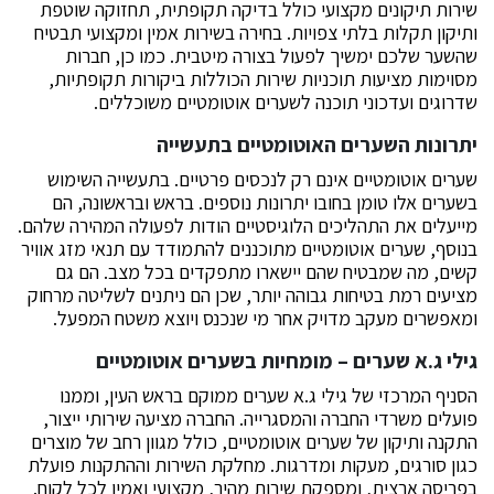
שירות תיקונים מקצועי כולל בדיקה תקופתית, תחזוקה שוטפת
ותיקון תקלות בלתי צפויות. בחירה בשירות אמין ומקצועי תבטיח
שהשער שלכם ימשיך לפעול בצורה מיטבית. כמו כן, חברות
מסוימות מציעות תוכניות שירות הכוללות ביקורות תקופתיות,
שדרוגים ועדכוני תוכנה לשערים אוטומטיים משוכללים.
יתרונות השערים האוטומטיים בתעשייה
שערים אוטומטיים אינם רק לנכסים פרטיים. בתעשייה השימוש
בשערים אלו טומן בחובו יתרונות נוספים. בראש ובראשונה, הם
מייעלים את התהליכים הלוגיסטיים הודות לפעולה המהירה שלהם.
בנוסף, שערים אוטומטיים מתוכננים להתמודד עם תנאי מזג אוויר
קשים, מה שמבטיח שהם יישארו מתפקדים בכל מצב. הם גם
מציעים רמת בטיחות גבוהה יותר, שכן הם ניתנים לשליטה מרחוק
ומאפשרים מעקב מדויק אחר מי שנכנס ויוצא משטח המפעל.
גילי ג.א שערים – מומחיות בשערים אוטומטיים
הסניף המרכזי של גילי ג.א שערים ממוקם בראש העין, וממנו
פועלים משרדי החברה והמסגרייה. החברה מציעה שירותי ייצור,
התקנה ותיקון של שערים אוטומטיים, כולל מגוון רחב של מוצרים
כגון סורגים, מעקות ומדרגות. מחלקת השירות וההתקנות פועלת
בפריסה ארצית, ומספקת שירות מהיר, מקצועי ואמין לכל לקוח.