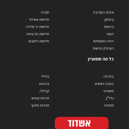
איכות הסביבה
חברה
ביטחון
חדשות אשדוד
בריאות
חדשות יד מרדכי
דעות
חדשות נס ציונה
זירת המומחים
חדשות רחובות
הצהרת נגישות
כל מה שמעניין
כלכלה
פלילי
כתבה ראשית
צרכנות
משפטי
קהילה
נדל"ן
תיירות ונופש
ספורט
תרבות וחינוך