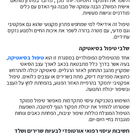
ולשפר את התפקוד היומיומי. יותר מכך, מדובר בפתרון מותאם
אישית המשלב הבנה עמוקה של מבנה גוף האדם עם כלים
מודרניים וגישות מעשיות.
טיפול זה אידיאלי למי שמחפש פתרון מקצועי שהוא גם אפקטיבי
וגם מדעי, עם מטרה ברורה לשפר את איכות החיים ולמנוע נזקים
עתידיים.
שלבי טיפול בסיאטיקה
אחד מהטיפולים הפופולריים במסגרת זו הוא
טיפול בסיאטיקה
,
בעיה אשר בדרך כלל מתבטאת בכאב לאורך עצב הסיאטי
שמקרין מהגב התחתון לאזור הרגליים. סיאטיקה יכולה להתרחש
כתוצאה מפריצת דיסק, מתח בשרירים או עצבים כלואים. טיפול
אפקטיבי יתמקד בהרפיית האזור הפגוע, בהפחתת לחץ על העצב
ובשיפור יכולת התנועה.
השימוש בטכניקות עיסוי מתקדמות מאפשר טיפול ממוקד
שמטרתו להחזיר את יכולת תפקוד הגוף למיטבה. השפעות
הטיפול המוצלח כוללות שיפור יציבות, הפחתת כאבים ונוחות
מוגברת בחיי היום-יום.
חשיבות עיסוי רפואי אורטופדי לבעיות שרירים ושלד