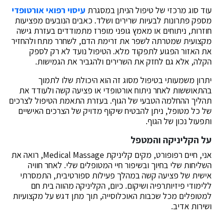
עוד סוג מרכזי של טיפול הניתן במסגרת
עיסוי רפואי אורטופדי
מספק פתרונות לבעיות שרירים ושלד. כאבים הנובעים מפציעות
חוזרות, ניתוחים או מאמץ גופני מופרז מתמודדים בעזרת גישה
מקצועית שמטרתה לשפר את זרימת הדם, לשחרר מתח ולהחזיר
את האזור הפגוע לתפקוד מלא. הטיפול נועד לא רק לספק
הקלה, אלא גם לחזק את השרירים ולהגביר את הגמישות.
יתרון משמעותי בטיפול מסוג זה הוא היכולת שלו לתמוך
בהתאוששות לאחר ניתוח אורטופדי או פציעה קשה ולעודד את
תהליך ההחלמה הטבעי של הגוף. בעזרת התאמת הטיפול לצרכים
של כל מטופל, ניתן להבטיח שיקוף מדויק של הצרכים האישיים
ותפעול נכון של הגוף.
על הקליניקה והמטפל
אני, חיים רפופורט, מקים קליניקת Medical Massage, רואה את
השליחות שלי בחיוך ובשיפור חיי המטופלים שלי. לאחר חוויה
אישית של פציעה קשה במהלך פעילות ספורטיבית, התמסרתי
ללימודי פיזיותרפיה ושיקום. כיום, הקליניקה מהווה בית חם
למטופלים מכל שכבות האוכלוסייה, תוך מתן דגש על מקצועיות
ושירות אדיב.