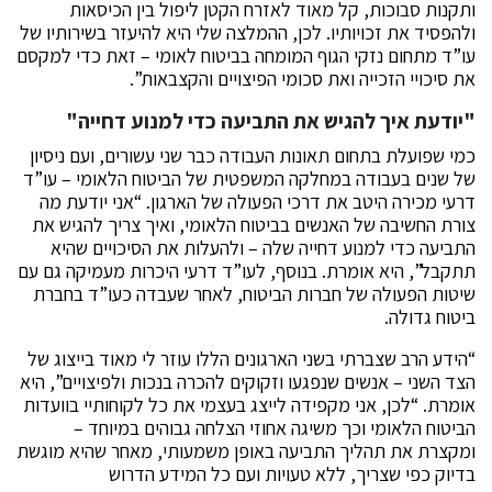
ותקנות סבוכות, קל מאוד לאזרח הקטן ליפול בין הכיסאות
ולהפסיד את זכויותיו. לכן, ההמלצה שלי היא להיעזר בשירותיו של
עו”ד מתחום נזקי הגוף המומחה בביטוח לאומי – זאת כדי למקסם
את סיכויי הזכייה ואת סכומי הפיצויים והקצבאות”.
"יודעת איך להגיש את התביעה כדי למנוע דחייה"
כמי שפועלת בתחום תאונות העבודה כבר שני עשורים, ועם ניסיון
של שנים בעבודה במחלקה המשפטית של הביטוח הלאומי – עו”ד
דרעי מכירה היטב את דרכי הפעולה של הארגון. “אני יודעת מה
צורת החשיבה של האנשים בביטוח הלאומי, ואיך צריך להגיש את
התביעה כדי למנוע דחייה שלה – ולהעלות את הסיכויים שהיא
תתקבל”, היא אומרת. בנוסף, לעו”ד דרעי היכרות מעמיקה גם עם
שיטות הפעולה של חברות הביטוח, לאחר שעבדה כעו”ד בחברת
ביטוח גדולה.
“הידע הרב שצברתי בשני הארגונים הללו עוזר לי מאוד בייצוג של
הצד השני – אנשים שנפגעו וזקוקים להכרה בנכות ולפיצויים”, היא
אומרת. “לכן, אני מקפידה לייצג בעצמי את כל לקוחותיי בוועדות
הביטוח הלאומי וכך משיגה אחוזי הצלחה גבוהים במיוחד –
ומקצרת את תהליך התביעה באופן משמעותי, מאחר שהיא מוגשת
בדיוק כפי שצריך, ללא טעויות ועם כל המידע הדרוש