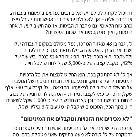
קרדיט: דרעי משרד עורכי דין ונוטריון
זה יכול לקרות לכולם: ישראלים רבים נפגעים בתאונות בעבודה,
או בדרך אליה – אך לא כולם יודעים כי באפשרותם לקבל פיצוי
מהביטוח הלאומי וגם מחברות הביטוח. אז מה חשוב לעשות אחרי
התאונה, ואיך ממקסמים את סכום הפיצויים?
ס’, גבר בן 48 מאזור המרכז, נפל מסולם במקום העבודה שלו
ושבר את הברך. הפגיעה הגבילה מאוד את יכולתו לעבוד
ולהשתכר והוא הוכר על ידי הביטוח הלאומי כנכה, בשיעור של
42%, ומקבל קצבה של כ-5,000 שקל לחודש לכל חייו.
אך ס’ לא הסתפק בכך, הוא החליט למצות את כל הזכויות
המגיעות לו על פי חוק, ותבע גם את חברת הביטוח של המעביד
על הרשלנות שהובילה לפציעתו. התוצאה – ס’ קיבל עוד 330 אלף
שקל, והוכר כזכאי לקצבת ניידות – המקנה לו תו חנייה של נכה,
הנחות ברכישת רכב וכן קצבה חודשית של כ-1,000 שקל לשארית
חייו. בסך הכל, הסכומים שיקבל ס’ מגיעים ל-3 מיליון שקל.
"לא מכירים את הזכויות ומקבלים את המינימום"
עורכת הדין שייצגה את ס’ בתביעתו, אושרת דרעי, מספרת כי
“המקרה של ס’ קורה לא מעט בתיקים שאני מטפלת בהם. מה