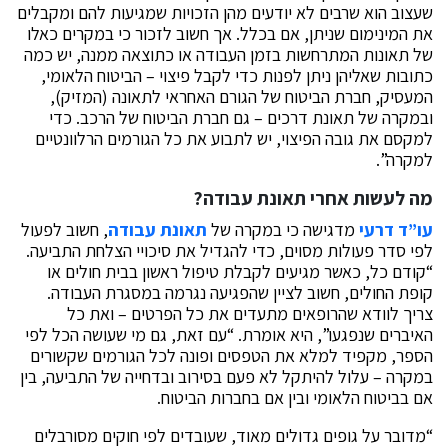
שעצוב הוא שרבים לא יודעים מהן הזכויות שמגיעות להם ומקבלים
את המינימום שניתן, אם בכלל. אך חשוב לזכור כי במקרים כאלו
של תאונות המתרחשות בזמן העבודה או כתוצאה ממנה, יש כמה
כתובות שאליהן ניתן לפנות כדי לקבל פיצוי – הביטוח הלאומי,
המעסיק, חברת הביטוח של הגורם האחראי לתאונה (המזיק),
ובמקרה של תאונת דרכים – גם חברת הביטוח של הרכב. כדי
למקסם את גובה הפיצוי, יש לתבוע את כל הגורמים הרלוונטיים
למקרה”.
מה לעשות אחרי תאונת עבודה?
עו”ד דרעי
מדגישה כי במקרה של
תאונת עבודה
, חשוב לפעול
לפי סדר פעולות מסוים, כדי להגדיל את סיכויי הצלחת התביעה.
“קודם כל, כאשר מגיעים לקבלת טיפול ראשון בבית חולים או
קופת החולים, חשוב לציין שהפגיעה נגרמה במסגרת העבודה.
צריך לוודא שהרופאים מתעדים את כל הפרטים – ואת כל
האיברים שנפגעו”, היא אומרת. “עם זאת, גם מי שעושה הכל לפי
הספר, מקפיד למלא את הטפסים ופונה לכל הגורמים שקשורים
במקרה – עלול להיתקל לא פעם בסירוב ובדחייה של התביעה, בין
אם בביטוח הלאומי ובין אם בחברות הביטוח.
“מדובר על גופים גדולים מאוד, שעובדים לפי חוקים מסורבלים