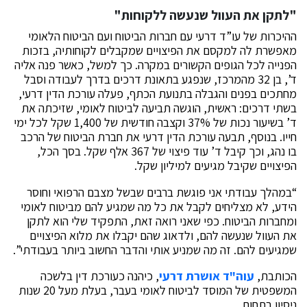
"לתקן את העוול שנעשה ללקוחות"
ההיכרות של עו”ד דרעי עם חברות הביטוח ועם הביטוח הלאומי
מאפשרת לה למקסם את הפיצויים שמקבלים לקוחותיה, בזכות
הפנייה לכל הגופים הקשורים במקרה. כך למשל, כאשר פנה אליה
ד’, בן 32 מהמרכז, שנפגע בתאונת דרכים בדרך לעבודה וסבל
מחתכים בפנים והגבלה בתנועת הכתף, פעלה עורכת הדין דרעי,
בשתי דרכים: ראשית, הוגשה תביעה לביטוח לאומי, שזיכתה את
ד’ בשיעור נכות של 37% וקצבה חודשית של 1,400 שקל לכל ימי
חייו. בנוסף, תבעה עורכת הדין דרעי את חברת הביטוח של הרכב
בו נהג, וכך קיבל ד’ עוד פיצוי של 367 אלף שקל. בסך הכל,
הפיצויים שקיבל מגיעים למיליון שקל.
“במהלך עבודתי אני פוגשת ברבים שבשל מצבם הרפואי וחוסר
הידע, לא מצליחים לקבל את כל מה שמגיע להם מביטוח לאומי
ומחברות הביטוח. כפי שאני רואה זאת, התפקיד שלי הוא לתקן
את העוול שנעשה להם, ולדאוג שהם יקבלו את מלוא הפיצויים
שמגיעים להם. זה מה שמניע אותי והדבר החשוב ביותר בעבודתי”.
הכותבת,
עוה"ד אושרת דרעי
, כיהנה כעורכת דין בלשכה
המשפטית של המוסד לביטוח לאומי בעבר, בעלת מעל 20 שנות
ניסיון בתחום.