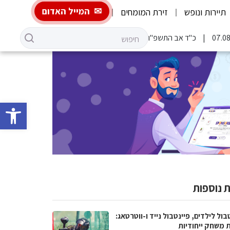
המייל האדום
תיירות ונופש
זירת המומחים
כ"ד אב התשפ"ו
פתח סרגל 
 נוספות
בול לילדים, פיינטבול נייד ו-ווטרטאג:
ת משחק ייחודיות