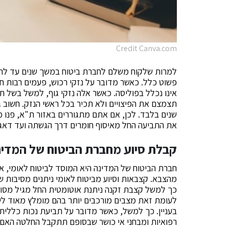
Credit Canva.com
למרות שלקוח משלם לחברת ביטוח במשך שנים עד לרגע ב
פשוט כלל. כאשר מדובר על נזקי רכוש, פעמים רבות 
אינו נכלל בפוליסה. כאשר אלה נזקי גוף, למשל בשל ת
תצמצם את הפיצויים ולא תכיר בכל ראשי הנזק. חשוב 
שנים בלבד. לכן, אם אתם מתגוררים באזור ת"א, פנו
את התביעה החל מאיסוף חומרים דרך הגשתה ועד דאג
קבלת סיוע מחברת הביטוח של המדינה
חברת הביטוח של המדינה היא המוסד לביטוח לאומי, או
מהצבא. קצבאות וסיוע מביטוח לאומי ניתנים מסיבות שונ
כך למשל קצבת זקנה ניתנת אוטומטית החל מגיל מסוים.
לעומת זאת מצבים מורכבים יותר בהם מומלץ מאוד ליו
בעניין. כך למשל, כאשר מדובר על תביעת נכות כללית 
רפואיות ומבחני אי כושר שבסופם תתקבל החלטה האם 