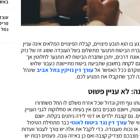
באשד
עובד
פריק
נמל 
ו הוא תובע פיצויים, קבלת הפיצויים המלאים אינה עניין
חברת הביטוח תתנער מתשלום בשל העובדה שסוג זה של נזק
אונת דרכים, יתכן שחברת הביטוח לא תתנער לחלוטין אך
גם לקחת בחשבון שתביעת ביטוח מתיישנת כעבור שלוש
 מוקדם ככל האפשר אל
עורך דין נזיקין בתל אביב
שינהל
ה לכך שתקבלו את המגיע לכם.
: לא עניין פשוט
תו גוף חזק וגדול שכל אזרח משלם לו החל משחרורו
ות, וישנם מצבים בהם אין בעיות או מחלוקות לגבי העניין.
 גם קצבת ילדים או דמי לידה ניתנים בקלות. ישנם
וי של
עורך דין נגד ביטוח לאומי
כבר מתחילת הטיפול
או נכות מעבודה. כדי לקבל את אלה יש צורך לעבור וועדות
מצבכם מצדיק קצבה ואם כן באיזה גובה. פעמים רבות יש