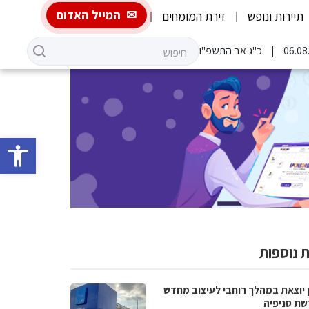
המייל האדום
תיירות ונופש
זירת המומחים
כ"ג אב התשפ"ו
פתח סרגל 
 נוספות
 יוצאת במהלך רוחבי לעיצוב מחדש
שת סניפיה