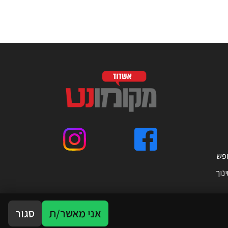
ופש
נוך
אני מאשר/ת
סגור