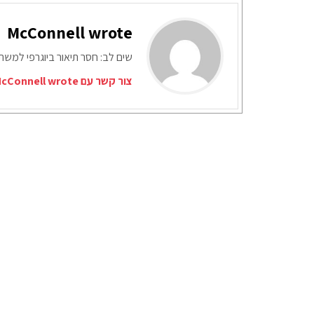
McConnell wrote
שים לב: חסר תיאור ביוגרפי למש
צור קשר עם McConnell wrote דרך המייל האדום: