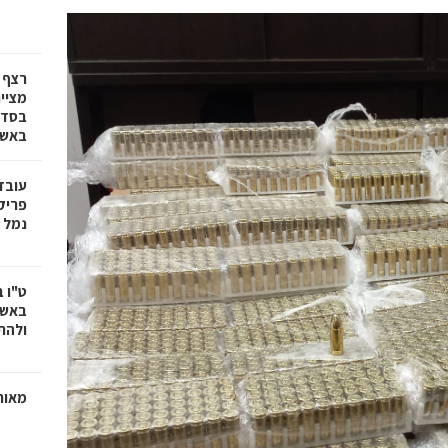
רצף 
מציי
בסדרת
באשד
עובד
פריק
נמל 
ט"ו 
באשד
ולהת
מאוח