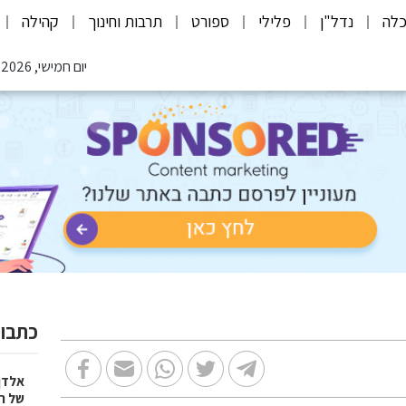
לה
נדל"ן
פלילי
ספורט
תרבות וחינוך
קהילה
יום חמישי, 06.08.2026
כתבות
אלדן
של ר