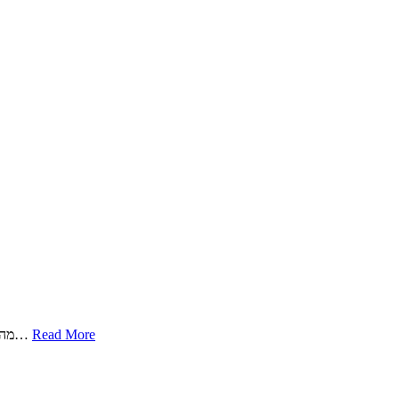
Read More
מהו משרד עורכי דין מקרקעין? משרד עורכי דין מקרקעין מיועד לספק שירותים משפטיים בתחום הנדל"ן והמקרקעין. זהו תחום מיוחד במינו שמצריך הבנה…