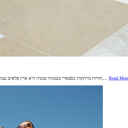
Read Mor
חוויות מרתקות בספארי בטנזניה טנזניה היא ארץ פלאים עבור חובבי טבע וחיות בר. ספארי בטנזניה מציע חוויות מרתקות ובלתי נשכחות,…