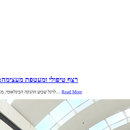
רצף טיפולי ומעטפת מעצימה: 
Read More
לרגל שבוע ההנקה הבינלאומי, מאוחדת מחוז דרום תקיים מגוון פעילויות וסדנאות ייחודיות באשדוד והסביבה. הפעילויות יעניקו מענה נרחב המשלב ייעוץ הנקה לצד נושאים מרכזיים כמו…