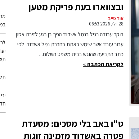
ובצווארו בעת פריקת מטען
מחק
תובע כמיליון שקלים מחברת
אור טייב
28 יולי, 2026 06:53
במת
נמל אשדוד
בוקר עבודה רגיל בנמל אשדוד הפך בן רגע לזירת אסון
לרג
עבור עובד אשר שימש כאתת בחברת נמל אשדוד. לפי
יער
כתב התביעה שהוגש בבית משפט השלום...
תשל
לקריאת הכתבה »
תלמ
ירי
חדש
ט"ו באב בלי מסכים: מסעדת
פטרה באשדוד מזמינה זוגות