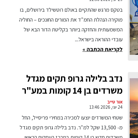
בטקס מרגש שהתקיים באולם רוטשילד בירושלים, בו
מוקירה הנהלת החמ"ד את המורים החונכים – החוליה
המשמעותית והחזקה ביותר בקליטת הדור הבא של
עובדי ההוראה בישראל...
לקריאת הכתבה »
נדב בלילה גרופ תקים מגדל
משרדים בן 14 קומות במע"ר
אשדוד בהיקף השקעה של
אור טייב
24 יוני, 2026 13:46
כ-180 מיליון שקלים
שטחי המשרדים יוצעו למכירה במחירי פריסייל, החל
מ- 13,500 שקל למ"ר. נדב בלילה גרופ תקים מגדל
משרדים חדש בן 14 קומות במרכז העסקים הראשי