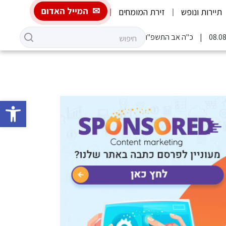
המייל האדום
תיירות ונופש
זירת המומחים
כ"ה אב התשפ"ו
פתח סרגל 