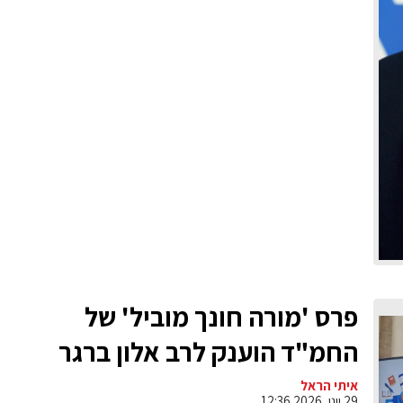
פרס 'מורה חונך מוביל' של
החמ"ד הוענק לרב אלון ברגר
מישיבת אמית יגל אשדוד
איתי הראל
29 יוני, 2026 12:36