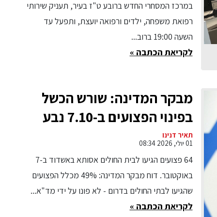
במרכז המסחרי החדש ברובע ט"ז בעיר, תעניק שירותי
רפואת משפחה, ילדים ורפואה יועצת, ותפעל עד
השעה 19:00 ברוב...
לקריאת הכתבה »
מבקר המדינה: שורש הכשל
בפינוי הפצועים ב-7.10 נבע
מהכישלון של צה"ל בהגנה על
תאיר דנינו
01 יולי, 2026 08:34
יישובי הדרום כשלים בפינוי
64 פצועים הגיעו לבית החולים אסותא באשדוד ב-7
וויסות הפצועים הגבירו את
באוקטובר. דוח מבקר המדינה: 49% מכלל הפצועים
העומס
שהגיעו לבתי החולים בדרום - לא פונו על ידי מד"א...
לקריאת הכתבה »