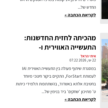
החדש של...
לקריאת הכתבה »
מהכיתה לחזית החדשנות:
התעשייה האווירית ו-
ForStart אירחו תלמידים
איתי הראל
22 יוני, 2026 07:22
באלתא אשדוד
במסגרת שיתוף פעולה בין התעשייה האווירית IAI
לעמותת ForStart, התקיים ביקור חינוכי מיוחד
בחטיבת אלתא באשדוד, בהשתתפות תלמידי כיתות
ט' מתיכון 'שחקים' ביד בנימין של...
לקריאת הכתבה »