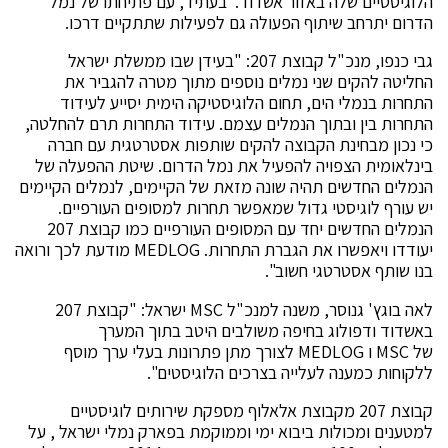
הלוגיסטיים שלה באזור אשדוד. בעתיד, עם פתיחתו של נמל
הדרום יתרחב שיתוף הפעולה גם לפעילות שתתקיים דרכו.
גבי כנפו, מנכ"ל קבוצת 207: "בעידן שבו ממשלת ישראל
החליטה להקים שני נמלים נוספים מתוך מטרה להגביר את
התחרות בנמלי הים, תחום הלוגיסטיקה הימית יסייע לעידוד
התחרות בין ובתוך הנמלים עצמם. עידוד התחרות תרם להחלטה,
כי נכון מבחינת הקבוצה להקים שותפות אסטרטגית עם חברה
בינלאומית הצפויה להפעיל את נמל הדרום. שיטת ההפעלה של
הנמלים החדשים תהיה שונה מזאת של הקיימים, לנמלים הקיימים
יש עורף לוגיסטי גדול שמאפשר תחרות למסופים העורפיים.
הנמלים החדשים יחד עם המסופים העורפיים כמו קבוצת 207
יעודדו ויאפשרו את הגברת התחרות. MEDLOG מודעת לכך ורואה
בנו שותף אסטרטגי חשוב".
לאה בוגץ' גנוסר, משנה למנכ"ל MSC ישראל: "קבוצת 207
באשדוד ודפולוג בחיפה משולבים היטב בתוך המערך
של MSC ו MEDLOG לצורך מתן פתרונות בעלי ערך מוסף
ללקוחות כמענה לעלייה בצרכים הלוגיסטים".
קבוצת 207 מקבוצת אלאלוף מספקת שירותים לוגיסטיים
למטענים ומכולות ביבוא ימי וממוקמת בפארק נמלי ישראל , על