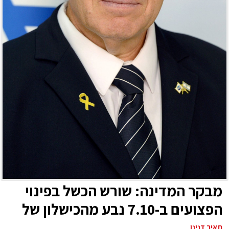
מבקר המדינה: שורש הכשל בפינוי
הפצועים ב-7.10 נבע מהכישלון של
צה"ל בהגנה על יישובי הדרום כשלים
תאיר דנינו