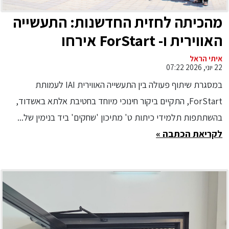
מהכיתה לחזית החדשנות: התעשייה
האווירית ו- ForStart אירחו
תלמידים באלתא אשדוד
איתי הראל
22 יוני, 2026 07:22
במסגרת שיתוף פעולה בין התעשייה האווירית IAI לעמותת
ForStart, התקיים ביקור חינוכי מיוחד בחטיבת אלתא באשדוד,
בהשתתפות תלמידי כיתות ט' מתיכון 'שחקים' ביד בנימין של...
לקריאת הכתבה »